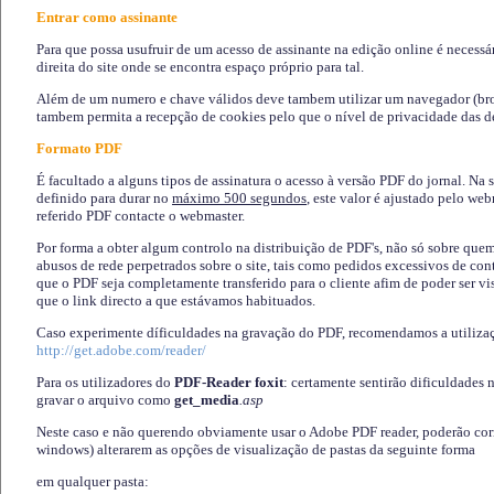
Entrar como assinante
Para que possa usufruir de um acesso de assinante na edição online é necessá
direita do site onde se encontra espaço próprio para tal.
Além de um numero e chave válidos deve tambem utilizar um navegador (brows
tambem permita a recepção de cookies pelo que o nível de privacidade das d
Formato PDF
É facultado a alguns tipos de assinatura o acesso à versão PDF do jornal. Na 
definido para durar no
máximo 500 segundos
, este valor é ajustado pelo we
referido PDF contacte o webmaster.
Por forma a obter algum controlo na distribuição de PDF's, não só sobre que
abusos de rede perpetrados sobre o site, tais como pedidos excessivos de co
que o PDF seja completamente transferido para o cliente afim de poder ser 
que o link directo a que estávamos habituados.
Caso experimente díficuldades na gravação do PDF, recomendamos a utiliza
http://get.adobe.com/reader/
Para os utilizadores do
PDF-Reader foxit
: certamente sentirão dificuldades 
gravar o arquivo como
get_media
.asp
Neste caso e não querendo obviamente usar o Adobe PDF reader, poderão corrig
windows) alterarem as opções de visualização de pastas da seguinte forma
em qualquer pasta
: