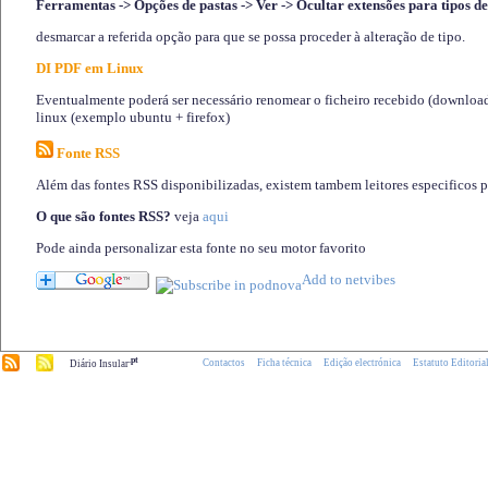
Ferramentas -> Opções de pastas -> Ver -> Ocultar extensões para tipos de
desmarcar a referida opção para que se possa proceder à alteração de tipo.
DI PDF em Linux
Eventualmente poderá ser necessário renomear o ficheiro recebido (download)
linux (exemplo ubuntu + firefox)
Fonte RSS
Além das fontes RSS disponibilizadas, existem tambem leitores especificos 
O que são fontes RSS?
veja
aqui
Pode ainda personalizar esta fonte no seu motor favorito
.pt
Contactos
Ficha técnica
Edição electrónica
Estatuto Editoria
Diário Insular