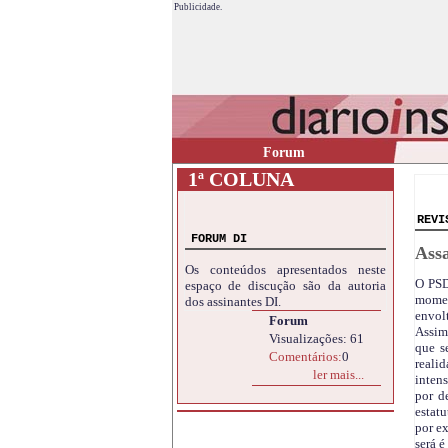
Publicidade.
Forum
1ª COLUNA
REVI
FORUM DI
Assa
Os conteúdos apresentados neste
O PSD
espaço de discução são da autoria
momen
dos assinantes DI.
envolt
Forum
Assim 
Visualizações: 61
que s
Comentários:
0
realid
ler mais...
inten
por de
estatu
por ex
será é