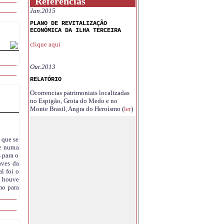
Referências
Jan.2015
PLANO DE REVITALIZAÇÃO
ECONÓMICA DA ILHA TERCEIRA
clique aqui
Out.2013
RELATÓRIO
Ocorrencias patrimoniais localizadas
no Espigão, Grota do Medo e no
Monte Brasil, Angra do Heroísmo (
ler
)
 que se
te numa
 para o
aves da
l foi o
o houve
mo para