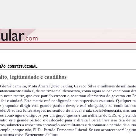
SÃO CONSTITUCIONAL
lto, legitimidade e caudilhos
 de Sá carneiro, Mota Amaral ,João Jardim, Cavaco Silva e milhares de militantes
taneamente ainda é, de matriz social-democrata, como agora se convencionou dize
o nesta matriz, que este partido cresceu e se tornou alternativa de governo em Po
foi e ainda é. Esta matriz está configurada nos respectivos estatutos. Qualquer mi
e proponha dirigir este grande partido deve, e está obrigado, a se conformar c
ade. Já sofreu fortes ataques no sentido de mudar a raiz social-democrata, mas nu
sos como agora, dirigidos por um grupo que se situa á direita do CDS, e, pretend
ntro este grande partido e deslocá-lo para a direita liberal. Para isso terá de m
tos, submeter a respectiva aprovação aos militantes e denominar o partido de outra
emplo, porque não, PLD - Partido Democrata Liberal. Se isto acontecer será legiti
 a mesma coisa. Bettencourt de lima