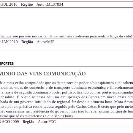
4.JUL.2010
Região
Autor:ML37834
liz que sou por não necessitar de ver animais a sofrerem para sentir a força da vida!
2.JAN.2010
Região
Autor:MJF
SPORTES
MINIO DAS VIAS COMUNICAÇÃO
e a mais velha antiguidade que os detentores de poder e/ou aspirantes a tal sabem
arem as vioas de comércio e de transporte dominam económica e finaceiramen
ra fase e de seguida dominam o poder politico, ficando com as portas escancaradas
 absoluto. É o que se passa aqui no arquipélago dos Açores em micaelenses atr
chada de um governo intitulado de regional fez desde a primeira hora. Mota Amara
ro a pôr em práctica essa ditadura seguido pelo Carlos César. É certo que pelo mei
 não-micaelense na presidência do governo, mas isso foi apenas uma cortina de fu
trar que só os micaelenses é que são os bons.
3.AGO.2009
Região
Autor:FGC