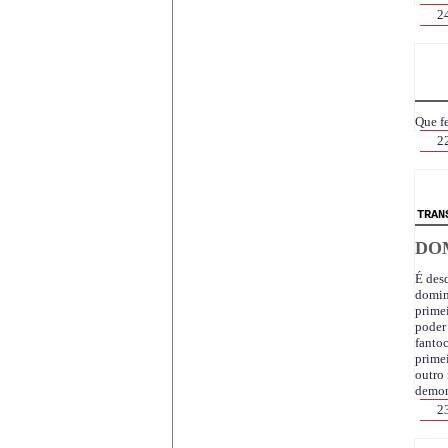
2
Que fe
2
TRAN
DO
É desd
domin
primei
poder
fanto
primei
outro
demons
2