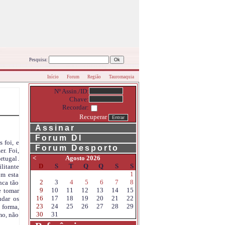
Pesquisa:
Início
Forum
Região
Tauromaquia
Nº Assin./ID:
Chave:
Recordar:
Recuperar
Assinar
Forum DI
 foi, e
Forum Desporto
r. Foi,
<
Agosto 2026
rtugal.
D
S
T
Q
Q
S
S
litante
1
om esta
2
3
4
5
6
7
8
nca tão
9
10
11
12
13
14
15
e tomar
16
17
18
19
20
21
22
udar os
23
24
25
26
27
28
29
 forma,
30
31
mo, não