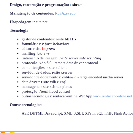
Design, construção e programação:
-
site
r
.net
Manutenção de conteúdos:
Rui Azevedo
Hospedagem:
r-site.net
Tecnologia
gestor de conteúdos: r-site
bk 11.x
formulários:
r-form behaviors
editor: r-site
in-
press
mailling:
bk
news
tratamento de imagem:
r-site server side scripting
protocolo: xdb 6.0 - remote data driver protocol
comunicações: r-site xclient
servidor de dados: r-site xserver
servidor de documentos:
en
M
edia
- large encoded media server
data driver: r-site xdb e xsql
montagem: r-site xslt templates
protecção:
Noah
flood control
outras tecnologias: rentacar-online WebApp
www.rentacar-online.net
Outras tecnologias:
ASP, DHTML, JavaScript, XML, XSLT, XPath, SQL, PHP, Flash Actio