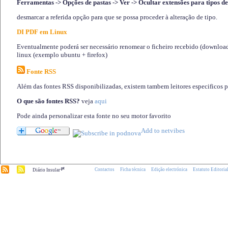
Ferramentas -> Opções de pastas -> Ver -> Ocultar extensões para tipos de
desmarcar a referida opção para que se possa proceder à alteração de tipo.
DI PDF em Linux
Eventualmente poderá ser necessário renomear o ficheiro recebido (download)
linux (exemplo ubuntu + firefox)
Fonte RSS
Além das fontes RSS disponibilizadas, existem tambem leitores especificos 
O que são fontes RSS?
veja
aqui
Pode ainda personalizar esta fonte no seu motor favorito
.pt
Contactos
Ficha técnica
Edição electrónica
Estatuto Editoria
Diário Insular