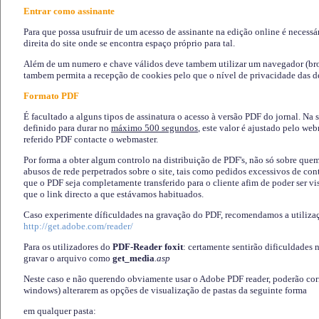
Entrar como assinante
Para que possa usufruir de um acesso de assinante na edição online é necessá
direita do site onde se encontra espaço próprio para tal.
Além de um numero e chave válidos deve tambem utilizar um navegador (brows
tambem permita a recepção de cookies pelo que o nível de privacidade das d
Formato PDF
É facultado a alguns tipos de assinatura o acesso à versão PDF do jornal. Na 
definido para durar no
máximo 500 segundos
, este valor é ajustado pelo we
referido PDF contacte o webmaster.
Por forma a obter algum controlo na distribuição de PDF's, não só sobre que
abusos de rede perpetrados sobre o site, tais como pedidos excessivos de co
que o PDF seja completamente transferido para o cliente afim de poder ser 
que o link directo a que estávamos habituados.
Caso experimente díficuldades na gravação do PDF, recomendamos a utiliza
http://get.adobe.com/reader/
Para os utilizadores do
PDF-Reader foxit
: certamente sentirão dificuldades 
gravar o arquivo como
get_media
.asp
Neste caso e não querendo obviamente usar o Adobe PDF reader, poderão corrig
windows) alterarem as opções de visualização de pastas da seguinte forma
em qualquer pasta
: