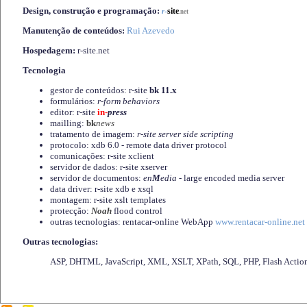
Design, construção e programação:
-
site
r
.net
Manutenção de conteúdos:
Rui Azevedo
Hospedagem:
r-site.net
Tecnologia
gestor de conteúdos: r-site
bk 11.x
formulários:
r-form behaviors
editor: r-site
in-
press
mailling:
bk
news
tratamento de imagem:
r-site server side scripting
protocolo: xdb 6.0 - remote data driver protocol
comunicações: r-site xclient
servidor de dados: r-site xserver
servidor de documentos:
en
M
edia
- large encoded media server
data driver: r-site xdb e xsql
montagem: r-site xslt templates
protecção:
Noah
flood control
outras tecnologias: rentacar-online WebApp
www.rentacar-online.net
Outras tecnologias:
ASP, DHTML, JavaScript, XML, XSLT, XPath, SQL, PHP, Flash Actio