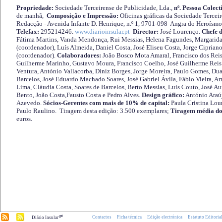
Propriedade:
Sociedade Terceirense de Publicidade, Lda.,
nº. Pessoa Colect
de manhã,
Composição e Impressão:
Oficinas gráficas da Sociedade Tercei
Redacção - Avenida Infante D. Henrique, n.º 1, 9701-098 Angra do Heroísmo 
Telefax:
295214246.
www.diarioinsular.pt
Director:
José Lourenço.
Chefe 
Fátima Martins, Vanda Mendonça, Rui Messias, Helena Fagundes, Margarida
(coordenador), Luís Almeida, Daniel Costa, José Eliseu Costa, Jorge Cipria
(coordenador).
Colaboradores:
João Bosco Mota Amaral, Francisco dos Reis
Guilherme Marinho, Gustavo Moura, Francisco Coelho, José Guilherme Reis 
Ventura, António Vallacorba, Diniz Borges, Jorge Moreira, Paulo Gomes, Duar
Barcelos, José Eduardo Machado Soares, José Gabriel Ávila, Fábio Vieira, A
Lima, Cláudia Costa, Soares de Barcelos, Berto Messias, Luis Couto, José A
Bento, João Costa,Fausto Costa e Pedro Alves.
Design gráfico:
António Araú
Azevedo.
Sócios-Gerentes com mais de 10% de capital:
Paula Cristina Lou
Paulo Raulino. Tiragem desta edição: 3.500 exemplares;
Tiragem média do
euros.
.pt
Contactos
Ficha técnica
Edição electrónica
Estatuto Editoria
Diário Insular