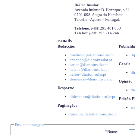
Diário Insular
Avenida Infante D. Henrique, n.º 1
9701-098 Angra do Heroísmo
Terceira - Açores – Portugal.
Telefone:
295 401 050
(+351)
Telefax:
295 214 246
(+351)
e-mails
Redacção:
Publicida
diredacao@diarioinsular.pt
di
armando@diarioinsular.pt
Geral:
carina@diarioinsular.pt
helena@diarioinsular.pt
di
helio@diarioinsular.pt
jlourenco@diarioinsular.pt
Opinião
Desporto:
di
didesporto@diarioinsular.pt
Edição El
Paginação:
we
luisalmeida@diarioinsular.pt
Enviar mensagem
*Nome: