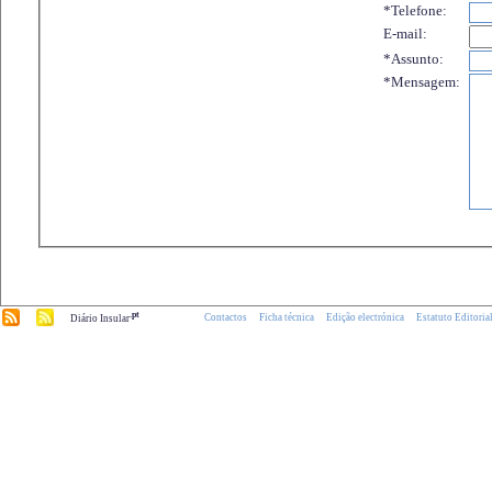
*Telefone:
E-mail:
*Assunto:
*Mensagem:
.pt
Contactos
Ficha técnica
Edição electrónica
Estatuto Editoria
Diário Insular