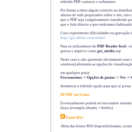
referido PDF contacte o webmaster.
Por forma a obter algum controlo na distribu
abusos de rede perpetrados sobre o site, tai
que o PDF seja completamente transferido pa
que o link directo a que estávamos habituado
Caso experimente díficuldades na gravação 
http://get.adobe.com/reader/
Para os utilizadores do
PDF-Reader foxit
: c
gravar o arquivo como
get_media
.asp
Neste caso e não querendo obviamente usar o A
windows) alterarem as opções de visualização
em qualquer pasta
:
Ferramentas -> Opções de pastas -> Ver -> 
desmarcar a referida opção para que se possa 
DI PDF em Linux
Eventualmente poderá ser necessário renomear
linux (exemplo ubuntu + firefox)
Fonte RSS
Além das fontes RSS disponibilizadas, exist