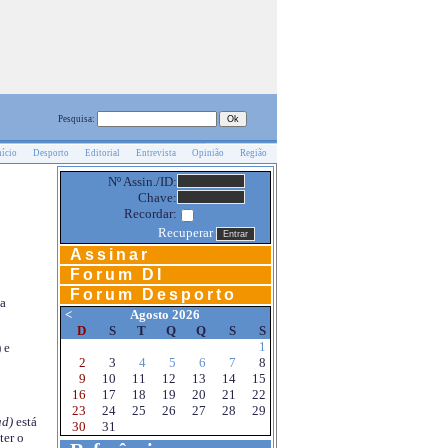
Pesquisa:
nício
Desporto
Editorial
Entrevista
Opinião
Região
Nº Assin./ID:
Chave:
Recordar:
Recuperar
Assinar
Forum DI
Forum Desporto
na
<
Agosto 2026
D
S
T
Q
Q
S
S
1
 e
2
3
4
5
6
7
8
9
10
11
12
13
14
15
16
17
18
19
20
21
22
23
24
25
26
27
28
29
d)
está
30
31
ter o