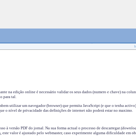
I
nante na edição online é necessário validar os seus dados (numero e chave) na colu
o para tal.
em utilizar um navegador (browser) que permita JavaScript (e que o tenha activo)
ue o nível de privacidade das definições de internet não poderá estar no maximo.
esso à versão PDF do jornal. Na sua forma actual o processo de descarregar
(downloa
s
, este valor é ajustado pelo webmaster, caso experimente alguma dificuldade em ob