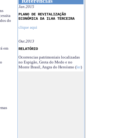
Referências
Jan.2015
ns
PLANO DE REVITALIZAÇÃO
essita
ECONÓMICA DA ILHA TERCEIRA
ndos do
clique aqui
Out.2013
rá em
RELATÓRIO
Ocorrencias patrimoniais localizadas
no Espigão, Grota do Medo e no
no
Monte Brasil, Angra do Heroísmo (
ler
)
temas