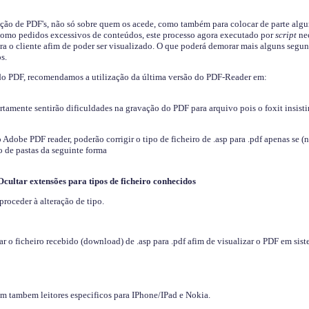
ição de PDF's, não só sobre quem os acede, como também para colocar de parte algu
s como pedidos excessivos de conteúdos, este processo agora executado por
script
nec
ra o cliente afim de poder ser visualizado. O que poderá demorar mais alguns segu
s.
do PDF, recomendamos a utilização da última versão do PDF-Reader em:
ertamente sentirão dificuldades na gravação do PDF para arquivo pois o foxit insisti
dobe PDF reader, poderão corrigir o tipo de ficheiro de .asp para .pdf apenas se (
 de pastas da seguinte forma
Ocultar extensões para tipos de ficheiro conhecidos
proceder à alteração de tipo.
 o ficheiro recebido (download) de .asp para .pdf afim de visualizar o PDF em sis
em tambem leitores especificos para IPhone/IPad e Nokia.