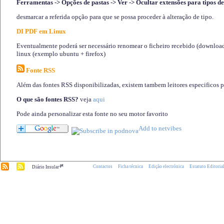
Ferramentas -> Opções de pastas -> Ver -> Ocultar extensões para tipos de
desmarcar a referida opção para que se possa proceder à alteração de tipo.
DI PDF em Linux
Eventualmente poderá ser necessário renomear o ficheiro recebido (download)
linux (exemplo ubuntu + firefox)
Fonte RSS
Além das fontes RSS disponibilizadas, existem tambem leitores especificos 
O que são fontes RSS?
veja
aqui
Pode ainda personalizar esta fonte no seu motor favorito
.pt
Contactos
Ficha técnica
Edição electrónica
Estatuto Editoria
Diário Insular