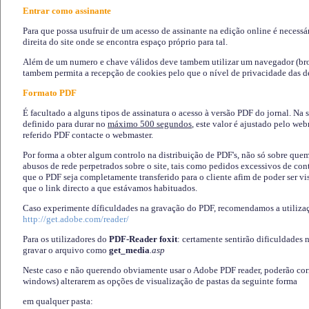
Entrar como assinante
Para que possa usufruir de um acesso de assinante na edição online é necessá
direita do site onde se encontra espaço próprio para tal.
Além de um numero e chave válidos deve tambem utilizar um navegador (brows
tambem permita a recepção de cookies pelo que o nível de privacidade das d
Formato PDF
É facultado a alguns tipos de assinatura o acesso à versão PDF do jornal. Na 
definido para durar no
máximo 500 segundos
, este valor é ajustado pelo we
referido PDF contacte o webmaster.
Por forma a obter algum controlo na distribuição de PDF's, não só sobre que
abusos de rede perpetrados sobre o site, tais como pedidos excessivos de co
que o PDF seja completamente transferido para o cliente afim de poder ser 
que o link directo a que estávamos habituados.
Caso experimente díficuldades na gravação do PDF, recomendamos a utiliza
http://get.adobe.com/reader/
Para os utilizadores do
PDF-Reader foxit
: certamente sentirão dificuldades 
gravar o arquivo como
get_media
.asp
Neste caso e não querendo obviamente usar o Adobe PDF reader, poderão corrig
windows) alterarem as opções de visualização de pastas da seguinte forma
em qualquer pasta
: