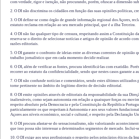
com verdade, rigor e isenção, não procurando, porém, ofuscar a dimensão subj
2. O DI não discrimina os cidadãos em função das suas opiniões políticas, cre
3. O DI define-se como órgão de grande informação regional dos Açores, recl
estatuto reclama em relação ao seu mercado principal, que é a ilha Terceira.
4. O DI não faz qualquer tipo de censura, respeitando assim a Constituição 
reserva-se o direito de selecionar notícias e artigos de opinião de acordo co
razões editoriais.
5. O DI garante o confronto de ideias entre as diversas correntes de opinião 
trabalho jornalístico que em cada momento decidir realizar.
6. O DI, além de verificar as fontes, procura identificá-las com exatidão. Poré
recorrer ao estatuto da confidencialidade, sendo que nestes casos garante a 
7. O DI não confunde notícias e comentários, sendo estes últimos utilizados 
torne pertinente no âmbito do legítimo direito de decisão editorial.
8. O DI emite opiniões através de editoriais da responsabilidade da sua Direç
inalienáveis, como sejam autonomia em relação a quaisquer forças ou movime
respeito absoluto pela Democracia e pela Constituição da República Portugue
particularmente os que respeitam à Autonomia e aos seus valores fundacion
Açores aos níveis económico, social e cultural, e respeito pela Declaração U
9. O DI procura afastar-se do sensacionalismo, não valorizando aconteciment
que isso possa não interessar a determinados segmentos de mercado. Inclui-se
10. O DI exige aos seus profissionais o respeito pelos princípios éticos da I