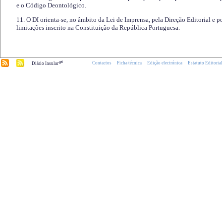
e o Código Deontológico.
11. O DI orienta-se, no âmbito da Lei de Imprensa, pela Direção Editorial e p
limitações inscrito na Constituição da República Portuguesa.
.pt
Contactos
Ficha técnica
Edição electrónica
Estatuto Editoria
Diário Insular