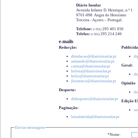
Diário Insular
Avenida Infante D. Henrique, n.º 1
9701-098 Angra do Heroísmo
Terceira - Açores – Portugal.
Telefone:
295 401 050
(+351)
Telefax:
295 214 246
(+351)
e-mails
Redacção:
Publicida
diredacao@diarioinsular.pt
di
armando@diarioinsular.pt
Geral:
carina@diarioinsular.pt
helena@diarioinsular.pt
di
helio@diarioinsular.pt
jlourenco@diarioinsular.pt
Opinião
Desporto:
di
didesporto@diarioinsular.pt
Edição El
Paginação:
we
luisalmeida@diarioinsular.pt
Enviar mensagem
*Nome: