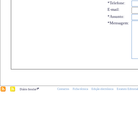
*Telefone:
E-mail:
*Assunto:
*Mensagem:
.pt
Contactos
Ficha técnica
Edição electrónica
Estatuto Editoria
Diário Insular