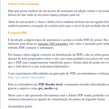
Entrar como assinante
Para que possa usufruir de um acesso de assinante na edição online é necessá
direita do site onde se encontra espaço próprio para tal.
Além de um numero e chave válidos deve tambem utilizar um navegador (brows
tambem permita a recepção de cookies pelo que o nível de privacidade das d
Formato PDF
É facultado a alguns tipos de assinatura o acesso à versão PDF do jornal. Na 
definido para durar no
máximo 500 segundos
, este valor é ajustado pelo we
referido PDF contacte o webmaster.
Por forma a obter algum controlo na distribuição de PDF's, não só sobre que
abusos de rede perpetrados sobre o site, tais como pedidos excessivos de co
que o PDF seja completamente transferido para o cliente afim de poder ser 
que o link directo a que estávamos habituados.
Caso experimente díficuldades na gravação do PDF, recomendamos a utiliza
http://get.adobe.com/reader/
Para os utilizadores do
PDF-Reader foxit
: certamente sentirão dificuldades 
gravar o arquivo como
get_media
.asp
Neste caso e não querendo obviamente usar o Adobe PDF reader, poderão corrig
windows) alterarem as opções de visualização de pastas da seguinte forma
em qualquer pasta
: