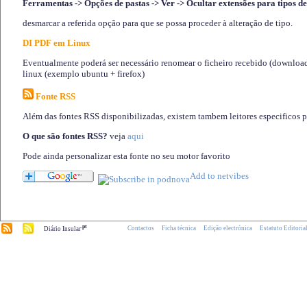
Ferramentas -> Opções de pastas -> Ver -> Ocultar extensões para tipos de
desmarcar a referida opção para que se possa proceder à alteração de tipo.
DI PDF em Linux
Eventualmente poderá ser necessário renomear o ficheiro recebido (download)
linux (exemplo ubuntu + firefox)
Fonte RSS
Além das fontes RSS disponibilizadas, existem tambem leitores especificos 
O que são fontes RSS?
veja
aqui
Pode ainda personalizar esta fonte no seu motor favorito
.pt
Contactos
Ficha técnica
Edição electrónica
Estatuto Editoria
Diário Insular