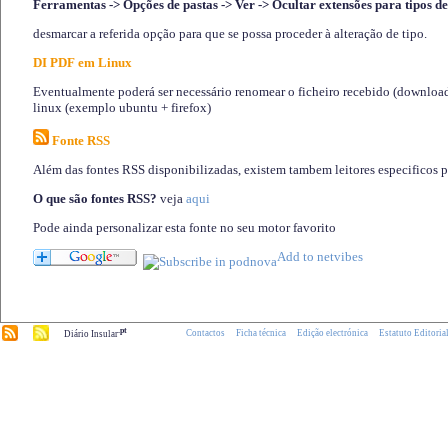
Ferramentas -> Opções de pastas -> Ver -> Ocultar extensões para tipos de
desmarcar a referida opção para que se possa proceder à alteração de tipo.
DI PDF em Linux
Eventualmente poderá ser necessário renomear o ficheiro recebido (download)
linux (exemplo ubuntu + firefox)
Fonte RSS
Além das fontes RSS disponibilizadas, existem tambem leitores especificos 
O que são fontes RSS?
veja
aqui
Pode ainda personalizar esta fonte no seu motor favorito
.pt
Contactos
Ficha técnica
Edição electrónica
Estatuto Editoria
Diário Insular