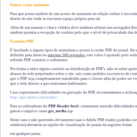
Entrar como assinante
Para que possa usufruir de um acesso de assinante na edição online é necessá
direita do site onde se encontra espaço próprio para tal.
Além de um numero e chave válidos deve tambem utilizar um navegador (brows
tambem permita a recepção de cookies pelo que o nível de privacidade das d
Formato PDF
É facultado a alguns tipos de assinatura o acesso à versão PDF do jornal. Na 
definido para durar no
máximo 500 segundos
, este valor é ajustado pelo we
referido PDF contacte o webmaster.
Por forma a obter algum controlo na distribuição de PDF's, não só sobre que
abusos de rede perpetrados sobre o site, tais como pedidos excessivos de co
que o PDF seja completamente transferido para o cliente afim de poder ser 
que o link directo a que estávamos habituados.
Caso experimente díficuldades na gravação do PDF, recomendamos a utiliza
http://get.adobe.com/reader/
Para os utilizadores do
PDF-Reader foxit
: certamente sentirão dificuldades 
gravar o arquivo como
get_media
.asp
Neste caso e não querendo obviamente usar o Adobe PDF reader, poderão corrig
windows) alterarem as opções de visualização de pastas da seguinte forma
em qualquer pasta
: