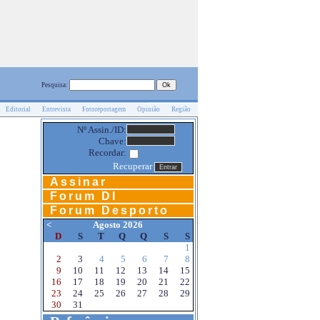
Pesquisa:
Editorial
Entrevista
Fotoreportagem
Opinião
Região
Nº Assin./ID:
Chave:
Recordar:
Recuperar
Assinar
Forum DI
Forum Desporto
<
Agosto 2026
D
S
T
Q
Q
S
S
1
2
3
4
5
6
7
8
9
10
11
12
13
14
15
16
17
18
19
20
21
22
23
24
25
26
27
28
29
30
31