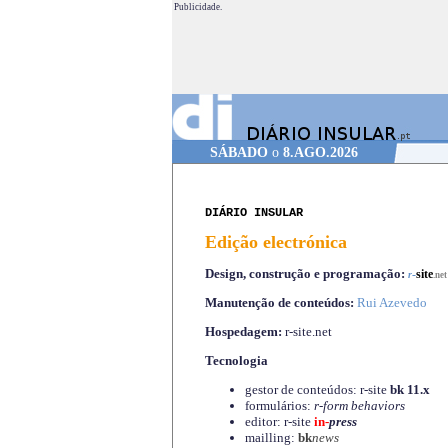
Publicidade.
SÁBADO
o
8.AGO.2026
DIÁRIO INSULAR
Edição electrónica
Design, construção e programação:
-
site
r
.net
Manutenção de conteúdos:
Rui Azevedo
Hospedagem:
r-site.net
Tecnologia
gestor de conteúdos: r-site
bk 11.x
formulários:
r-form behaviors
editor: r-site
in-
press
mailling:
bk
news