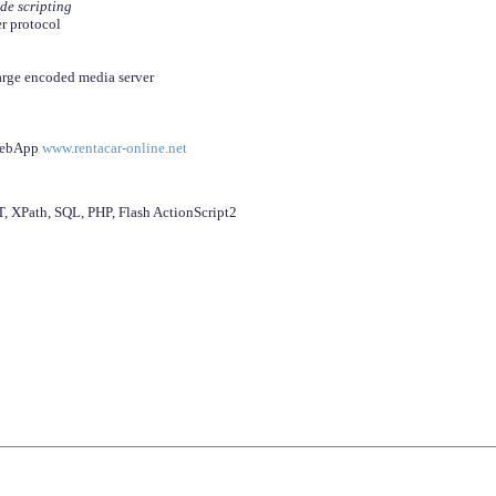
ide scripting
er protocol
arge encoded media server
 WebApp
www.rentacar-online.net
 XPath, SQL, PHP, Flash ActionScript2