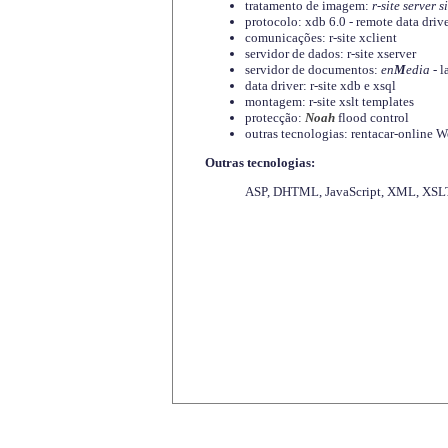
tratamento de imagem:
r-site server s
protocolo: xdb 6.0 - remote data driv
comunicações: r-site xclient
servidor de dados: r-site xserver
servidor de documentos:
en
M
edia
- l
data driver: r-site xdb e xsql
montagem: r-site xslt templates
protecção:
Noah
flood control
outras tecnologias: rentacar-online
Outras tecnologias:
ASP, DHTML, JavaScript, XML, XSLT,