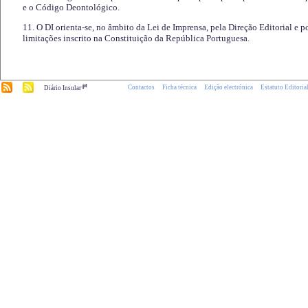
e o Código Deontológico.
11. O DI orienta-se, no âmbito da Lei de Imprensa, pela Direção Editorial e p
limitações inscrito na Constituição da República Portuguesa.
.pt
Contactos
Ficha técnica
Edição electrónica
Estatuto Editoria
Diário Insular