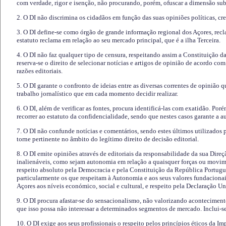
com verdade, rigor e isenção, não procurando, porém, ofuscar a dimensão subj
2. O DI não discrimina os cidadãos em função das suas opiniões políticas, cre
3. O DI define-se como órgão de grande informação regional dos Açores, recl
estatuto reclama em relação ao seu mercado principal, que é a ilha Terceira.
4. O DI não faz qualquer tipo de censura, respeitando assim a Constituição 
reserva-se o direito de selecionar notícias e artigos de opinião de acordo co
razões editoriais.
5. O DI garante o confronto de ideias entre as diversas correntes de opinião 
trabalho jornalístico que em cada momento decidir realizar.
6. O DI, além de verificar as fontes, procura identificá-las com exatidão. Poré
recorrer ao estatuto da confidencialidade, sendo que nestes casos garante a 
7. O DI não confunde notícias e comentários, sendo estes últimos utilizados 
torne pertinente no âmbito do legítimo direito de decisão editorial.
8. O DI emite opiniões através de editoriais da responsabilidade da sua Direç
inalienáveis, como sejam autonomia em relação a quaisquer forças ou movime
respeito absoluto pela Democracia e pela Constituição da República Portugue
particularmente os que respeitam à Autonomia e aos seus valores fundacion
Açores aos níveis económico, social e cultural, e respeito pela Declaração U
9. O DI procura afastar-se do sensacionalismo, não valorizando aconteciment
que isso possa não interessar a determinados segmentos de mercado. Inclui-se
10. O DI exige aos seus profissionais o respeito pelos princípios éticos da I