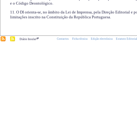
e o Código Deontológico.
11. O DI orienta-se, no âmbito da Lei de Imprensa, pela Direção Editorial e p
limitações inscrito na Constituição da República Portuguesa.
.pt
Contactos
Ficha técnica
Edição electrónica
Estatuto Editoria
Diário Insular