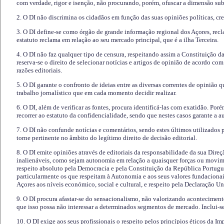
com verdade, rigor e isenção, não procurando, porém, ofuscar a dimensão subj
2. O DI não discrimina os cidadãos em função das suas opiniões políticas, cre
3. O DI define-se como órgão de grande informação regional dos Açores, recl
estatuto reclama em relação ao seu mercado principal, que é a ilha Terceira.
4. O DI não faz qualquer tipo de censura, respeitando assim a Constituição 
reserva-se o direito de selecionar notícias e artigos de opinião de acordo co
razões editoriais.
5. O DI garante o confronto de ideias entre as diversas correntes de opinião 
trabalho jornalístico que em cada momento decidir realizar.
6. O DI, além de verificar as fontes, procura identificá-las com exatidão. Poré
recorrer ao estatuto da confidencialidade, sendo que nestes casos garante a 
7. O DI não confunde notícias e comentários, sendo estes últimos utilizados 
torne pertinente no âmbito do legítimo direito de decisão editorial.
8. O DI emite opiniões através de editoriais da responsabilidade da sua Direç
inalienáveis, como sejam autonomia em relação a quaisquer forças ou movime
respeito absoluto pela Democracia e pela Constituição da República Portugue
particularmente os que respeitam à Autonomia e aos seus valores fundacion
Açores aos níveis económico, social e cultural, e respeito pela Declaração U
9. O DI procura afastar-se do sensacionalismo, não valorizando aconteciment
que isso possa não interessar a determinados segmentos de mercado. Inclui-se
10. O DI exige aos seus profissionais o respeito pelos princípios éticos da I