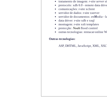
tratamento de imagem:
r-site server s
protocolo: xdb 6.0 - remote data driv
comunicações: r-site xclient
servidor de dados: r-site xserver
servidor de documentos:
en
M
edia
- l
data driver: r-site xdb e xsql
montagem: r-site xslt templates
protecção:
Noah
flood control
outras tecnologias: rentacar-online
Outras tecnologias:
ASP, DHTML, JavaScript, XML, XSLT,