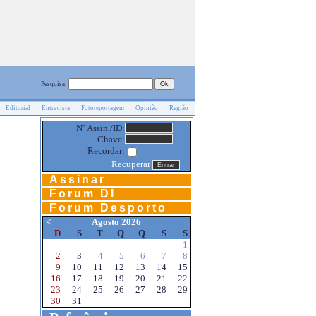
Pesquisa:
Editorial
Entrevista
Fotoreportagem
Opinião
Região
Nº Assin./ID:
Chave:
Recordar:
Recuperar
Assinar
Forum DI
Forum Desporto
<
Agosto 2026
D
S
T
Q
Q
S
S
1
2
3
4
5
6
7
8
9
10
11
12
13
14
15
16
17
18
19
20
21
22
23
24
25
26
27
28
29
30
31