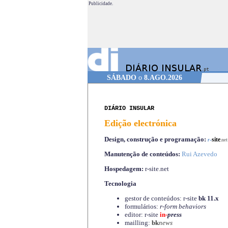
Publicidade.
SÁBADO
o
8.AGO.2026
DIÁRIO INSULAR
Edição electrónica
Design, construção e programação:
-
site
r
.net
Manutenção de conteúdos:
Rui Azevedo
Hospedagem:
r-site.net
Tecnologia
gestor de conteúdos: r-site
bk 11.x
formulários:
r-form behaviors
editor: r-site
in-
press
mailling:
bk
news