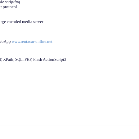
ide scripting
er protocol
arge encoded media server
 WebApp
www.rentacar-online.net
 XPath, SQL, PHP, Flash ActionScript2