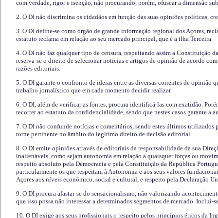
com verdade, rigor e isenção, não procurando, porém, ofuscar a dimensão subj
2. O DI não discrimina os cidadãos em função das suas opiniões políticas, cre
3. O DI define-se como órgão de grande informação regional dos Açores, recl
estatuto reclama em relação ao seu mercado principal, que é a ilha Terceira.
4. O DI não faz qualquer tipo de censura, respeitando assim a Constituição 
reserva-se o direito de selecionar notícias e artigos de opinião de acordo co
razões editoriais.
5. O DI garante o confronto de ideias entre as diversas correntes de opinião 
trabalho jornalístico que em cada momento decidir realizar.
6. O DI, além de verificar as fontes, procura identificá-las com exatidão. Poré
recorrer ao estatuto da confidencialidade, sendo que nestes casos garante a 
7. O DI não confunde notícias e comentários, sendo estes últimos utilizados 
torne pertinente no âmbito do legítimo direito de decisão editorial.
8. O DI emite opiniões através de editoriais da responsabilidade da sua Direç
inalienáveis, como sejam autonomia em relação a quaisquer forças ou movime
respeito absoluto pela Democracia e pela Constituição da República Portugue
particularmente os que respeitam à Autonomia e aos seus valores fundacion
Açores aos níveis económico, social e cultural, e respeito pela Declaração U
9. O DI procura afastar-se do sensacionalismo, não valorizando aconteciment
que isso possa não interessar a determinados segmentos de mercado. Inclui-se
10. O DI exige aos seus profissionais o respeito pelos princípios éticos da I