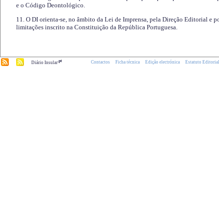
e o Código Deontológico.
11. O DI orienta-se, no âmbito da Lei de Imprensa, pela Direção Editorial e p
limitações inscrito na Constituição da República Portuguesa.
.pt
Contactos
Ficha técnica
Edição electrónica
Estatuto Editoria
Diário Insular