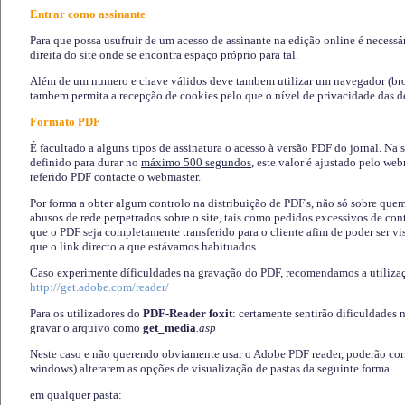
Entrar como assinante
Para que possa usufruir de um acesso de assinante na edição online é necessá
direita do site onde se encontra espaço próprio para tal.
Além de um numero e chave válidos deve tambem utilizar um navegador (brows
tambem permita a recepção de cookies pelo que o nível de privacidade das d
Formato PDF
É facultado a alguns tipos de assinatura o acesso à versão PDF do jornal. Na 
definido para durar no
máximo 500 segundos
, este valor é ajustado pelo we
referido PDF contacte o webmaster.
Por forma a obter algum controlo na distribuição de PDF's, não só sobre que
abusos de rede perpetrados sobre o site, tais como pedidos excessivos de co
que o PDF seja completamente transferido para o cliente afim de poder ser 
que o link directo a que estávamos habituados.
Caso experimente díficuldades na gravação do PDF, recomendamos a utiliza
http://get.adobe.com/reader/
Para os utilizadores do
PDF-Reader foxit
: certamente sentirão dificuldades 
gravar o arquivo como
get_media
.asp
Neste caso e não querendo obviamente usar o Adobe PDF reader, poderão corrig
windows) alterarem as opções de visualização de pastas da seguinte forma
em qualquer pasta
: