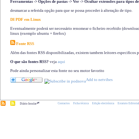
Ferramentas -> Opções de pastas -> Ver -> Ocultar extensões para tipos de
desmarcar a referida opção para que se possa proceder à alteração de tipo.
DI PDF em Linux
Eventualmente poderá ser necessário renomear o ficheiro recebido (download)
linux (exemplo ubuntu + firefox)
Fonte RSS
Além das fontes RSS disponibilizadas, existem tambem leitores especificos 
O que são fontes RSS?
veja
aqui
Pode ainda personalizar esta fonte no seu motor favorito
.pt
Contactos
Ficha técnica
Edição electrónica
Estatuto Editoria
Diário Insular