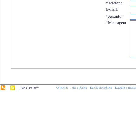
*Telefone:
E-mail:
*Assunto:
*Mensagem:
.pt
Contactos
Ficha técnica
Edição electrónica
Estatuto Editoria
Diário Insular