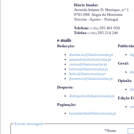
Diário Insular
Avenida Infante D. Henrique, n.º 1
9701-098 Angra do Heroísmo
Terceira - Açores – Portugal.
Telefone:
295 401 050
(+351)
Telefax:
295 214 246
(+351)
e-mails
Redacção:
Publicida
diredacao@diarioinsular.pt
di
armando@diarioinsular.pt
Geral:
carina@diarioinsular.pt
helena@diarioinsular.pt
di
helio@diarioinsular.pt
jlourenco@diarioinsular.pt
Opinião
Desporto:
di
didesporto@diarioinsular.pt
Edição El
Paginação:
we
luisalmeida@diarioinsular.pt
Enviar mensagem
*Nome: