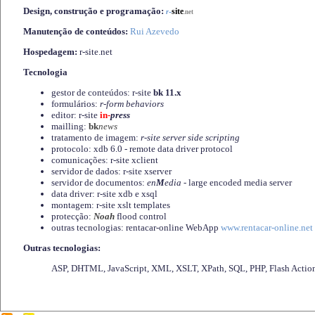
Design, construção e programação:
-
site
r
.net
Manutenção de conteúdos:
Rui Azevedo
Hospedagem:
r-site.net
Tecnologia
gestor de conteúdos: r-site
bk 11.x
formulários:
r-form behaviors
editor: r-site
in-
press
mailling:
bk
news
tratamento de imagem:
r-site server side scripting
protocolo: xdb 6.0 - remote data driver protocol
comunicações: r-site xclient
servidor de dados: r-site xserver
servidor de documentos:
en
M
edia
- large encoded media server
data driver: r-site xdb e xsql
montagem: r-site xslt templates
protecção:
Noah
flood control
outras tecnologias: rentacar-online WebApp
www.rentacar-online.net
Outras tecnologias:
ASP, DHTML, JavaScript, XML, XSLT, XPath, SQL, PHP, Flash Actio