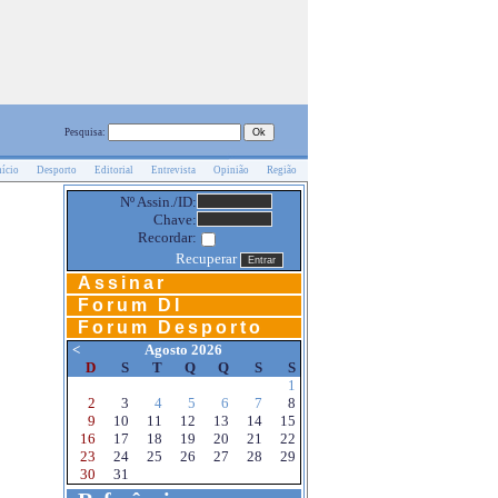
Pesquisa:
nício
Desporto
Editorial
Entrevista
Opinião
Região
Nº Assin./ID:
Chave:
Recordar:
Recuperar
Assinar
Forum DI
Forum Desporto
<
Agosto 2026
D
S
T
Q
Q
S
S
1
2
3
4
5
6
7
8
9
10
11
12
13
14
15
16
17
18
19
20
21
22
23
24
25
26
27
28
29
30
31