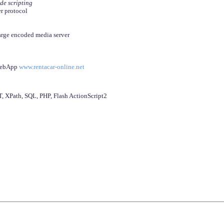
ide scripting
er protocol
arge encoded media server
 WebApp
www.rentacar-online.net
 XPath, SQL, PHP, Flash ActionScript2