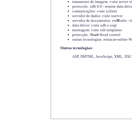
tratamento de imagem:
r-site server s
protocolo: xdb 6.0 - remote data driv
comunicações: r-site xclient
servidor de dados: r-site xserver
servidor de documentos:
en
M
edia
- l
data driver: r-site xdb e xsql
montagem: r-site xslt templates
protecção:
Noah
flood control
outras tecnologias: rentacar-online
Outras tecnologias:
ASP, DHTML, JavaScript, XML, XSLT,