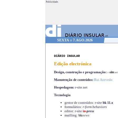
Publicidade.
SEXTA
o
7.AGO.2026
DIÁRIO INSULAR
Edição electrónica
Design, construção e programação:
-
site
r
.net
Manutenção de conteúdos:
Rui Azevedo
Hospedagem:
r-site.net
Tecnologia
gestor de conteúdos: r-site
bk 11.x
formulários:
r-form behaviors
editor: r-site
in-
press
mailling:
bk
news