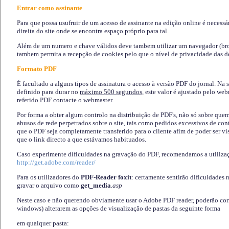
Entrar como assinante
Para que possa usufruir de um acesso de assinante na edição online é necessá
direita do site onde se encontra espaço próprio para tal.
Além de um numero e chave válidos deve tambem utilizar um navegador (brows
tambem permita a recepção de cookies pelo que o nível de privacidade das d
Formato PDF
É facultado a alguns tipos de assinatura o acesso à versão PDF do jornal. Na 
definido para durar no
máximo 500 segundos
, este valor é ajustado pelo we
referido PDF contacte o webmaster.
Por forma a obter algum controlo na distribuição de PDF's, não só sobre que
abusos de rede perpetrados sobre o site, tais como pedidos excessivos de co
que o PDF seja completamente transferido para o cliente afim de poder ser 
que o link directo a que estávamos habituados.
Caso experimente díficuldades na gravação do PDF, recomendamos a utiliza
http://get.adobe.com/reader/
Para os utilizadores do
PDF-Reader foxit
: certamente sentirão dificuldades 
gravar o arquivo como
get_media
.asp
Neste caso e não querendo obviamente usar o Adobe PDF reader, poderão corrig
windows) alterarem as opções de visualização de pastas da seguinte forma
em qualquer pasta
: