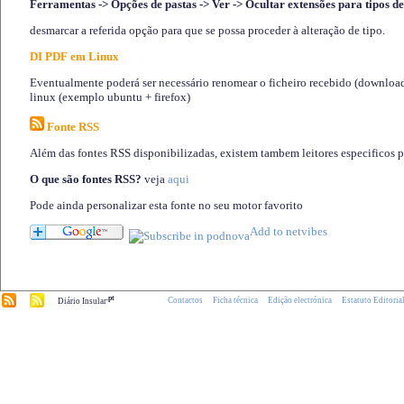
Ferramentas -> Opções de pastas -> Ver -> Ocultar extensões para tipos de
desmarcar a referida opção para que se possa proceder à alteração de tipo.
DI PDF em Linux
Eventualmente poderá ser necessário renomear o ficheiro recebido (download)
linux (exemplo ubuntu + firefox)
Fonte RSS
Além das fontes RSS disponibilizadas, existem tambem leitores especificos 
O que são fontes RSS?
veja
aqui
Pode ainda personalizar esta fonte no seu motor favorito
.pt
Contactos
Ficha técnica
Edição electrónica
Estatuto Editoria
Diário Insular