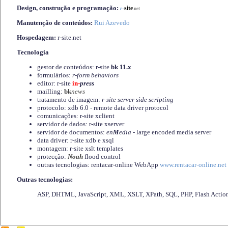
Design, construção e programação:
-
site
r
.net
Manutenção de conteúdos:
Rui Azevedo
Hospedagem:
r-site.net
Tecnologia
gestor de conteúdos: r-site
bk 11.x
formulários:
r-form behaviors
editor: r-site
in-
press
mailling:
bk
news
tratamento de imagem:
r-site server side scripting
protocolo: xdb 6.0 - remote data driver protocol
comunicações: r-site xclient
servidor de dados: r-site xserver
servidor de documentos:
en
M
edia
- large encoded media server
data driver: r-site xdb e xsql
montagem: r-site xslt templates
protecção:
Noah
flood control
outras tecnologias: rentacar-online WebApp
www.rentacar-online.net
Outras tecnologias:
ASP, DHTML, JavaScript, XML, XSLT, XPath, SQL, PHP, Flash Actio