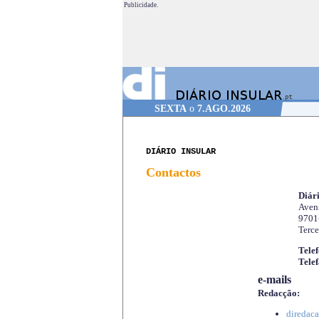
Publicidade.
SEXTA
o
7.AGO.2026
DIÁRIO INSULAR
Contactos
Diári
Aveni
9701
Terce
Telef
Telef
e-mails
Redacção:
diredaca