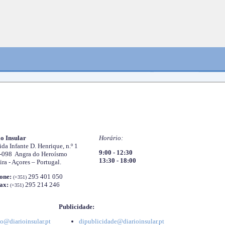
o Insular
Horário:
da Infante D. Henrique, n.º 1
9:00 - 12:30
-098 Angra do Heroísmo
13:30 - 18:00
ira - Açores – Portugal.
one:
295 401 050
(+351)
ax:
295 214 246
(+351)
Publicidade:
o@diarioinsular.pt
dipublicidade@diarioinsular.pt