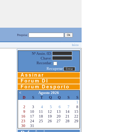
Pesquisa:
Início
Nº Assin./ID:
Chave:
Recordar:
Recuperar
Assinar
Forum DI
Forum Desporto
<
Agosto 2026
D
S
T
Q
Q
S
S
1
2
3
4
5
6
7
8
9
10
11
12
13
14
15
16
17
18
19
20
21
22
23
24
25
26
27
28
29
30
31