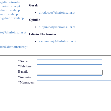
@diarioinsular.pt
Geral:
iarioinsular.pt
iarioinsular.pt
diredacao@diarioinsular.pt
arioinsular.pt
o@diarioinsular.pt
Opinião
diopiniao@diarioinsular.pt
to@diarioinsular.pt
Edição Electrónica:
webmaster@diarioinsular.pt
ida@diarioinsular.pt
*Nome:
*Telefone:
E-mail:
*Assunto:
*Mensagem: