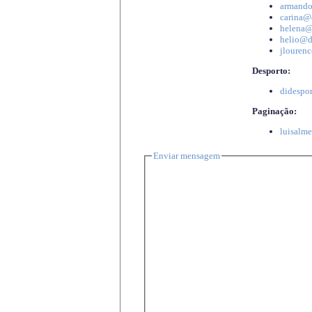
armando
carina@d
helena@d
helio@di
jlourenc
Desporto:
didespor
Paginação:
luisalme
Enviar mensagem