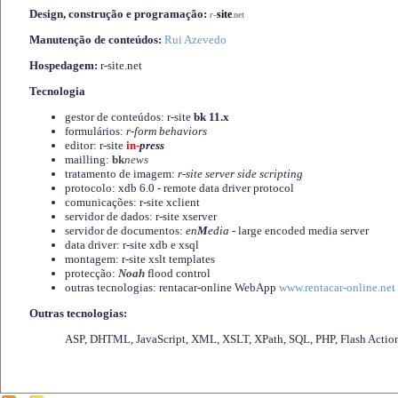
Design, construção e programação:
-
site
r
.net
Manutenção de conteúdos:
Rui Azevedo
Hospedagem:
r-site.net
Tecnologia
gestor de conteúdos: r-site
bk 11.x
formulários:
r-form behaviors
editor: r-site
in-
press
mailling:
bk
news
tratamento de imagem:
r-site server side scripting
protocolo: xdb 6.0 - remote data driver protocol
comunicações: r-site xclient
servidor de dados: r-site xserver
servidor de documentos:
en
M
edia
- large encoded media server
data driver: r-site xdb e xsql
montagem: r-site xslt templates
protecção:
Noah
flood control
outras tecnologias: rentacar-online WebApp
www.rentacar-online.net
Outras tecnologias:
ASP, DHTML, JavaScript, XML, XSLT, XPath, SQL, PHP, Flash Actio