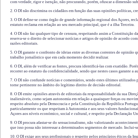
com verdade, rigor e isenção, não procurando, porém, ofuscar a dimensão subj
2. O DI não discrimina os cidadãos em função das suas opiniões políticas, cre
3. O DI define-se como órgão de grande informação regional dos Açores, recl
estatuto reclama em relação ao seu mercado principal, que é a ilha Terceira.
4. O DI não faz qualquer tipo de censura, respeitando assim a Constituição 
reserva-se o direito de selecionar notícias e artigos de opinião de acordo co
razões editoriais.
5. O DI garante o confronto de ideias entre as diversas correntes de opinião 
trabalho jornalístico que em cada momento decidir realizar.
6. O DI, além de verificar as fontes, procura identificá-las com exatidão. Poré
recorrer ao estatuto da confidencialidade, sendo que nestes casos garante a 
7. O DI não confunde notícias e comentários, sendo estes últimos utilizados 
torne pertinente no âmbito do legítimo direito de decisão editorial.
8. O DI emite opiniões através de editoriais da responsabilidade da sua Direç
inalienáveis, como sejam autonomia em relação a quaisquer forças ou movime
respeito absoluto pela Democracia e pela Constituição da República Portugue
particularmente os que respeitam à Autonomia e aos seus valores fundacion
Açores aos níveis económico, social e cultural, e respeito pela Declaração U
9. O DI procura afastar-se do sensacionalismo, não valorizando aconteciment
que isso possa não interessar a determinados segmentos de mercado. Inclui-se
10. O DI exige aos seus profissionais o respeito pelos princípios éticos da I