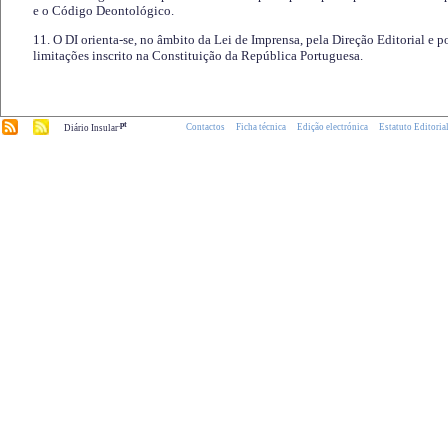
e o Código Deontológico.
11. O DI orienta-se, no âmbito da Lei de Imprensa, pela Direção Editorial e p
limitações inscrito na Constituição da República Portuguesa.
.pt
Contactos
Ficha técnica
Edição electrónica
Estatuto Editoria
Diário Insular