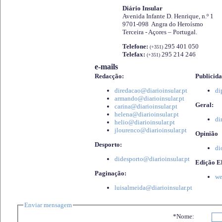
Diário Insular
Avenida Infante D. Henrique, n.º 1
9701-098 Angra do Heroísmo
Terceira - Açores – Portugal.
Telefone:
295 401 050
(+351)
Telefax:
295 214 246
(+351)
e-mails
Redacção:
Publicida
diredacao@diarioinsular.pt
di
armando@diarioinsular.pt
Geral:
carina@diarioinsular.pt
helena@diarioinsular.pt
di
helio@diarioinsular.pt
jlourenco@diarioinsular.pt
Opinião
Desporto:
di
didesporto@diarioinsular.pt
Edição El
Paginação:
we
luisalmeida@diarioinsular.pt
Enviar mensagem
*Nome: