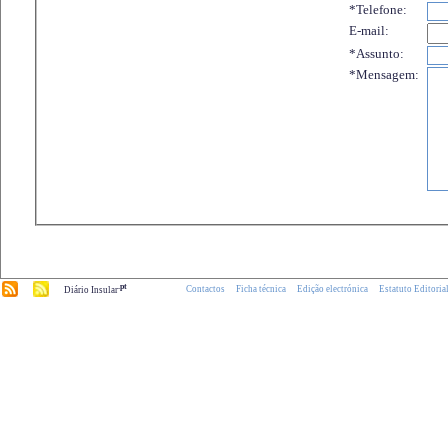
*Telefone:
E-mail:
*Assunto:
*Mensagem:
.pt
Contactos
Ficha técnica
Edição electrónica
Estatuto Editoria
Diário Insular