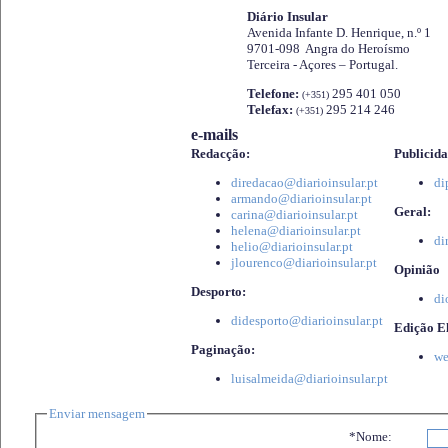
Diário Insular
Avenida Infante D. Henrique, n.º 1
9701-098 Angra do Heroísmo
Terceira - Açores – Portugal.
Telefone:
295 401 050
(+351)
Telefax:
295 214 246
(+351)
e-mails
Redacção:
Publicida
diredacao@diarioinsular.pt
di
armando@diarioinsular.pt
Geral:
carina@diarioinsular.pt
helena@diarioinsular.pt
di
helio@diarioinsular.pt
jlourenco@diarioinsular.pt
Opinião
Desporto:
di
didesporto@diarioinsular.pt
Edição El
Paginação:
we
luisalmeida@diarioinsular.pt
Enviar mensagem
*Nome: