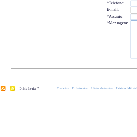
*Telefone:
E-mail:
*Assunto:
*Mensagem:
.pt
Contactos
Ficha técnica
Edição electrónica
Estatuto Editoria
Diário Insular