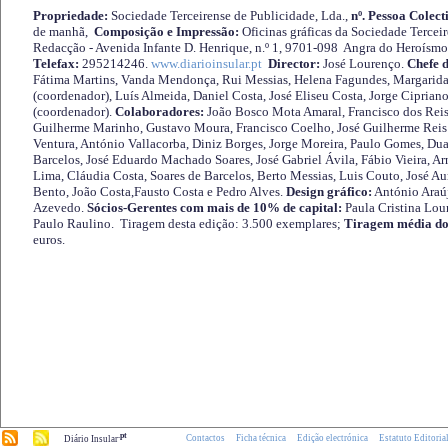
Propriedade:
Sociedade Terceirense de Publicidade, Lda.,
nº. Pessoa Colect
de manhã,
Composição e Impressão:
Oficinas gráficas da Sociedade Tercei
Redacção - Avenida Infante D. Henrique, n.º 1, 9701-098 Angra do Heroísmo 
Telefax:
295214246.
www.diarioinsular.pt
Director:
José Lourenço.
Chefe 
Fátima Martins, Vanda Mendonça, Rui Messias, Helena Fagundes, Margarida
(coordenador), Luís Almeida, Daniel Costa, José Eliseu Costa, Jorge Cipria
(coordenador).
Colaboradores:
João Bosco Mota Amaral, Francisco dos Reis
Guilherme Marinho, Gustavo Moura, Francisco Coelho, José Guilherme Reis 
Ventura, António Vallacorba, Diniz Borges, Jorge Moreira, Paulo Gomes, Duar
Barcelos, José Eduardo Machado Soares, José Gabriel Ávila, Fábio Vieira, A
Lima, Cláudia Costa, Soares de Barcelos, Berto Messias, Luis Couto, José A
Bento, João Costa,Fausto Costa e Pedro Alves.
Design gráfico:
António Araú
Azevedo.
Sócios-Gerentes com mais de 10% de capital:
Paula Cristina Lou
Paulo Raulino. Tiragem desta edição: 3.500 exemplares;
Tiragem média do
euros.
.pt
Contactos
Ficha técnica
Edição electrónica
Estatuto Editoria
Diário Insular