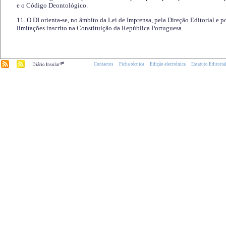
e o Código Deontológico.
11. O DI orienta-se, no âmbito da Lei de Imprensa, pela Direção Editorial e p
limitações inscrito na Constituição da República Portuguesa.
.pt
Contactos
Ficha técnica
Edição electrónica
Estatuto Editoria
Diário Insular