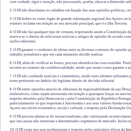
com verdade, rigor e isenção, não procurando, porém, ofuscar a dimensão subj
2. O DI não discrimina os cidadãos em função das suas opiniões políticas, cre
3. O DI define-se como órgão de grande informação regional dos Açores, recl
estatuto reclama em relação ao seu mercado principal, que é a ilha Terceira.
4. O DI não faz qualquer tipo de censura, respeitando assim a Constituição 
reserva-se o direito de selecionar notícias e artigos de opinião de acordo co
razões editoriais.
5. O DI garante o confronto de ideias entre as diversas correntes de opinião 
trabalho jornalístico que em cada momento decidir realizar.
6. O DI, além de verificar as fontes, procura identificá-las com exatidão. Poré
recorrer ao estatuto da confidencialidade, sendo que nestes casos garante a 
7. O DI não confunde notícias e comentários, sendo estes últimos utilizados 
torne pertinente no âmbito do legítimo direito de decisão editorial.
8. O DI emite opiniões através de editoriais da responsabilidade da sua Direç
inalienáveis, como sejam autonomia em relação a quaisquer forças ou movime
respeito absoluto pela Democracia e pela Constituição da República Portugue
particularmente os que respeitam à Autonomia e aos seus valores fundacion
Açores aos níveis económico, social e cultural, e respeito pela Declaração U
9. O DI procura afastar-se do sensacionalismo, não valorizando aconteciment
que isso possa não interessar a determinados segmentos de mercado. Inclui-se
10. O DI exige aos seus profissionais o respeito pelos princípios éticos da I