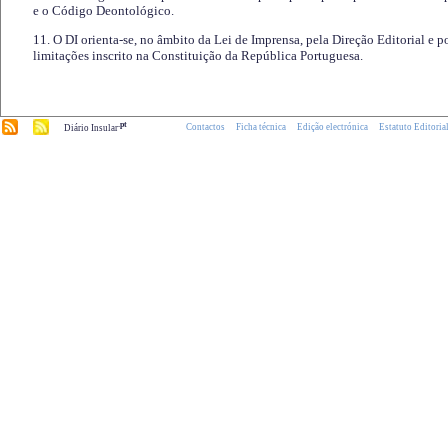
e o Código Deontológico.
11. O DI orienta-se, no âmbito da Lei de Imprensa, pela Direção Editorial e p
limitações inscrito na Constituição da República Portuguesa.
.pt
Contactos
Ficha técnica
Edição electrónica
Estatuto Editoria
Diário Insular