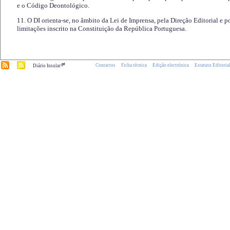
e o Código Deontológico.
11. O DI orienta-se, no âmbito da Lei de Imprensa, pela Direção Editorial e p
limitações inscrito na Constituição da República Portuguesa.
.pt
Contactos
Ficha técnica
Edição electrónica
Estatuto Editoria
Diário Insular