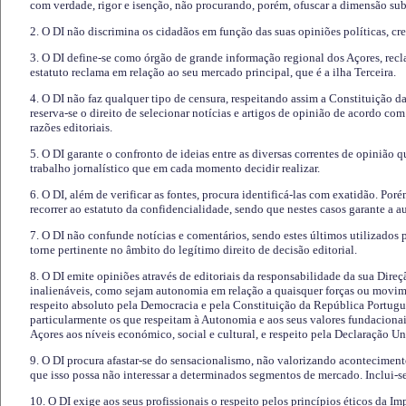
com verdade, rigor e isenção, não procurando, porém, ofuscar a dimensão subj
2. O DI não discrimina os cidadãos em função das suas opiniões políticas, cre
3. O DI define-se como órgão de grande informação regional dos Açores, recl
estatuto reclama em relação ao seu mercado principal, que é a ilha Terceira.
4. O DI não faz qualquer tipo de censura, respeitando assim a Constituição 
reserva-se o direito de selecionar notícias e artigos de opinião de acordo co
razões editoriais.
5. O DI garante o confronto de ideias entre as diversas correntes de opinião 
trabalho jornalístico que em cada momento decidir realizar.
6. O DI, além de verificar as fontes, procura identificá-las com exatidão. Poré
recorrer ao estatuto da confidencialidade, sendo que nestes casos garante a 
7. O DI não confunde notícias e comentários, sendo estes últimos utilizados 
torne pertinente no âmbito do legítimo direito de decisão editorial.
8. O DI emite opiniões através de editoriais da responsabilidade da sua Direç
inalienáveis, como sejam autonomia em relação a quaisquer forças ou movime
respeito absoluto pela Democracia e pela Constituição da República Portugue
particularmente os que respeitam à Autonomia e aos seus valores fundacion
Açores aos níveis económico, social e cultural, e respeito pela Declaração U
9. O DI procura afastar-se do sensacionalismo, não valorizando aconteciment
que isso possa não interessar a determinados segmentos de mercado. Inclui-se
10. O DI exige aos seus profissionais o respeito pelos princípios éticos da I