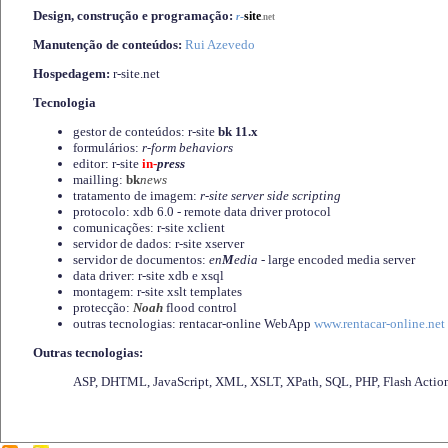
Design, construção e programação:
-
site
r
.net
Manutenção de conteúdos:
Rui Azevedo
Hospedagem:
r-site.net
Tecnologia
gestor de conteúdos: r-site
bk 11.x
formulários:
r-form behaviors
editor: r-site
in-
press
mailling:
bk
news
tratamento de imagem:
r-site server side scripting
protocolo: xdb 6.0 - remote data driver protocol
comunicações: r-site xclient
servidor de dados: r-site xserver
servidor de documentos:
en
M
edia
- large encoded media server
data driver: r-site xdb e xsql
montagem: r-site xslt templates
protecção:
Noah
flood control
outras tecnologias: rentacar-online WebApp
www.rentacar-online.net
Outras tecnologias:
ASP, DHTML, JavaScript, XML, XSLT, XPath, SQL, PHP, Flash Actio