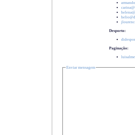
armando
carina@d
helena@d
helio@di
jlourenc
Desporto:
didespor
Paginação:
luisalme
Enviar mensagem