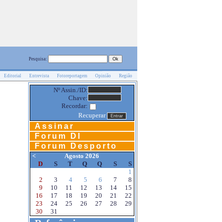
Pesquisa:
Editorial
Entrevista
Fotoreportagem
Opinião
Região
Nº Assin./ID:
Chave:
Recordar:
Recuperar
Assinar
Forum DI
Forum Desporto
<
Agosto 2026
D
S
T
Q
Q
S
S
1
2
3
4
5
6
7
8
9
10
11
12
13
14
15
16
17
18
19
20
21
22
23
24
25
26
27
28
29
30
31