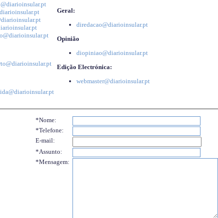
@diarioinsular.pt
Geral:
iarioinsular.pt
iarioinsular.pt
diredacao@diarioinsular.pt
arioinsular.pt
o@diarioinsular.pt
Opinião
diopiniao@diarioinsular.pt
to@diarioinsular.pt
Edição Electrónica:
webmaster@diarioinsular.pt
ida@diarioinsular.pt
*Nome:
*Telefone:
E-mail:
*Assunto:
*Mensagem: