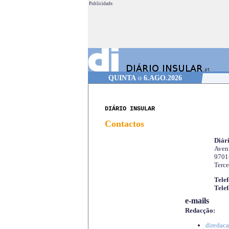
Publicidade.
QUINTA
o
6.AGO.2026
DIÁRIO INSULAR
Contactos
Diári
Aveni
9701
Terce
Telef
Telef
e-mails
Redacção:
diredaca