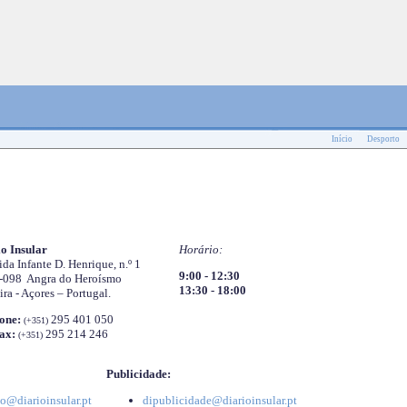
Início
Desporto
o Insular
Horário:
da Infante D. Henrique, n.º 1
9:00 - 12:30
-098 Angra do Heroísmo
13:30 - 18:00
ira - Açores – Portugal.
one:
295 401 050
(+351)
ax:
295 214 246
(+351)
Publicidade:
o@diarioinsular.pt
dipublicidade@diarioinsular.pt