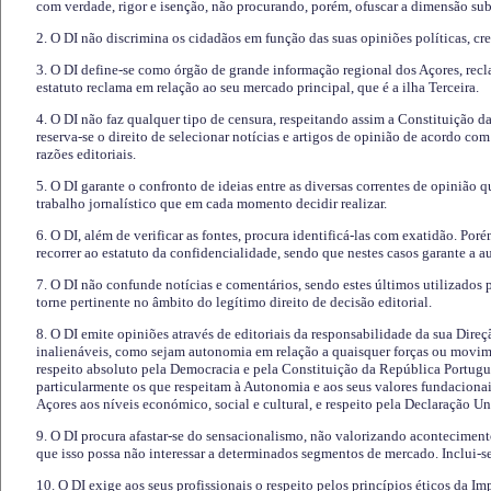
com verdade, rigor e isenção, não procurando, porém, ofuscar a dimensão subj
2. O DI não discrimina os cidadãos em função das suas opiniões políticas, cre
3. O DI define-se como órgão de grande informação regional dos Açores, recl
estatuto reclama em relação ao seu mercado principal, que é a ilha Terceira.
4. O DI não faz qualquer tipo de censura, respeitando assim a Constituição 
reserva-se o direito de selecionar notícias e artigos de opinião de acordo co
razões editoriais.
5. O DI garante o confronto de ideias entre as diversas correntes de opinião 
trabalho jornalístico que em cada momento decidir realizar.
6. O DI, além de verificar as fontes, procura identificá-las com exatidão. Poré
recorrer ao estatuto da confidencialidade, sendo que nestes casos garante a 
7. O DI não confunde notícias e comentários, sendo estes últimos utilizados 
torne pertinente no âmbito do legítimo direito de decisão editorial.
8. O DI emite opiniões através de editoriais da responsabilidade da sua Direç
inalienáveis, como sejam autonomia em relação a quaisquer forças ou movime
respeito absoluto pela Democracia e pela Constituição da República Portugue
particularmente os que respeitam à Autonomia e aos seus valores fundacion
Açores aos níveis económico, social e cultural, e respeito pela Declaração U
9. O DI procura afastar-se do sensacionalismo, não valorizando aconteciment
que isso possa não interessar a determinados segmentos de mercado. Inclui-se
10. O DI exige aos seus profissionais o respeito pelos princípios éticos da I