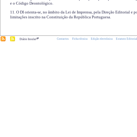
e o Código Deontológico.
11. O DI orienta-se, no âmbito da Lei de Imprensa, pela Direção Editorial e p
limitações inscrito na Constituição da República Portuguesa.
.pt
Contactos
Ficha técnica
Edição electrónica
Estatuto Editoria
Diário Insular