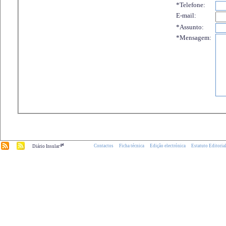
*Telefone:
E-mail:
*Assunto:
*Mensagem:
.pt
Contactos
Ficha técnica
Edição electrónica
Estatuto Editoria
Diário Insular