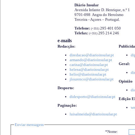
Diário Insular
Avenida Infante D. Henrique, n.º 1
9701-098 Angra do Heroísmo
Terceira - Açores – Portugal.
Telefone:
295 401 050
(+351)
Telefax:
295 214 246
(+351)
e-mails
Redacção:
Publicida
diredacao@diarioinsular.pt
di
armando@diarioinsular.pt
Geral:
carina@diarioinsular.pt
helena@diarioinsular.pt
di
helio@diarioinsular.pt
jlourenco@diarioinsular.pt
Opinião
Desporto:
di
didesporto@diarioinsular.pt
Edição El
Paginação:
we
luisalmeida@diarioinsular.pt
Enviar mensagem
*Nome: