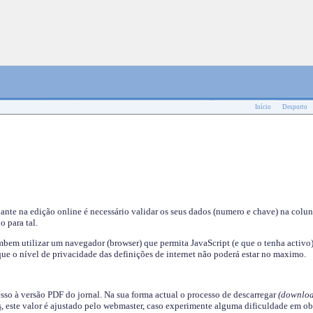
Início
Desporto
nante na edição online é necessário validar os seus dados (numero e chave) na colu
o para tal.
em utilizar um navegador (browser) que permita JavaScript (e que o tenha activo)
ue o nível de privacidade das definições de internet não poderá estar no maximo.
esso à versão PDF do jornal. Na sua forma actual o processo de descarregar
(downloa
s
, este valor é ajustado pelo webmaster, caso experimente alguma dificuldade em ob