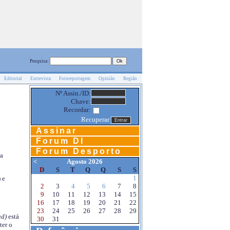
Pesquisa:
Editorial
Entrevista
Fotoreportagem
Opinião
Região
Nº Assin./ID:
Chave:
Recordar:
Recuperar
Assinar
Forum DI
Forum Desporto
na
<
Agosto 2026
D
S
T
Q
Q
S
S
1
 e
2
3
4
5
6
7
8
9
10
11
12
13
14
15
16
17
18
19
20
21
22
23
24
25
26
27
28
29
d)
está
30
31
ter o