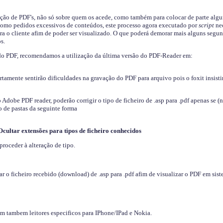
ição de PDF's, não só sobre quem os acede, como também para colocar de parte algu
s como pedidos excessivos de conteúdos, este processo agora executado por
script
nec
ra o cliente afim de poder ser visualizado. O que poderá demorar mais alguns segu
s.
do PDF, recomendamos a utilização da última versão do PDF-Reader em:
ertamente sentirão dificuldades na gravação do PDF para arquivo pois o foxit insisti
dobe PDF reader, poderão corrigir o tipo de ficheiro de .asp para .pdf apenas se (
 de pastas da seguinte forma
Ocultar extensões para tipos de ficheiro conhecidos
proceder à alteração de tipo.
 o ficheiro recebido (download) de .asp para .pdf afim de visualizar o PDF em sis
em tambem leitores especificos para IPhone/IPad e Nokia.