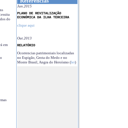
Referências
Jan.2015
ns
PLANO DE REVITALIZAÇÃO
essita
ECONÓMICA DA ILHA TERCEIRA
ndos do
clique aqui
Out.2013
rá em
RELATÓRIO
Ocorrencias patrimoniais localizadas
no Espigão, Grota do Medo e no
no
Monte Brasil, Angra do Heroísmo (
ler
)
temas