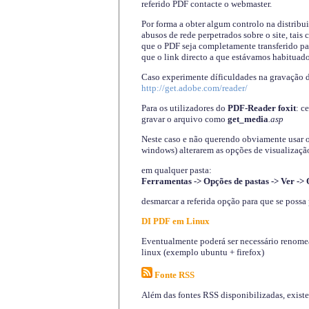
referido PDF contacte o webmaster.
Por forma a obter algum controlo na distribu
abusos de rede perpetrados sobre o site, tai
que o PDF seja completamente transferido pa
que o link directo a que estávamos habituado
Caso experimente díficuldades na gravação 
http://get.adobe.com/reader/
Para os utilizadores do
PDF-Reader foxit
: c
gravar o arquivo como
get_media
.asp
Neste caso e não querendo obviamente usar o A
windows) alterarem as opções de visualização
em qualquer pasta
:
Ferramentas -> Opções de pastas -> Ver -> 
desmarcar a referida opção para que se possa 
DI PDF em Linux
Eventualmente poderá ser necessário renomear
linux (exemplo ubuntu + firefox)
Fonte RSS
Além das fontes RSS disponibilizadas, exist