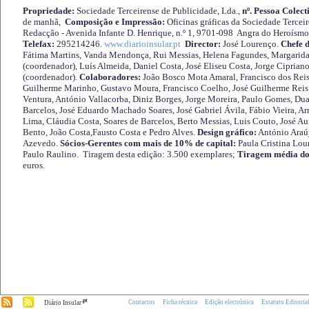
Propriedade:
Sociedade Terceirense de Publicidade, Lda.,
nº. Pessoa Colect
de manhã,
Composição e Impressão:
Oficinas gráficas da Sociedade Tercei
Redacção - Avenida Infante D. Henrique, n.º 1, 9701-098 Angra do Heroísmo 
Telefax:
295214246.
www.diarioinsular.pt
Director:
José Lourenço.
Chefe 
Fátima Martins, Vanda Mendonça, Rui Messias, Helena Fagundes, Margarida
(coordenador), Luís Almeida, Daniel Costa, José Eliseu Costa, Jorge Cipria
(coordenador).
Colaboradores:
João Bosco Mota Amaral, Francisco dos Reis
Guilherme Marinho, Gustavo Moura, Francisco Coelho, José Guilherme Reis 
Ventura, António Vallacorba, Diniz Borges, Jorge Moreira, Paulo Gomes, Duar
Barcelos, José Eduardo Machado Soares, José Gabriel Ávila, Fábio Vieira, A
Lima, Cláudia Costa, Soares de Barcelos, Berto Messias, Luis Couto, José A
Bento, João Costa,Fausto Costa e Pedro Alves.
Design gráfico:
António Araú
Azevedo.
Sócios-Gerentes com mais de 10% de capital:
Paula Cristina Lou
Paulo Raulino. Tiragem desta edição: 3.500 exemplares;
Tiragem média do
euros.
.pt
Contactos
Ficha técnica
Edição electrónica
Estatuto Editoria
Diário Insular