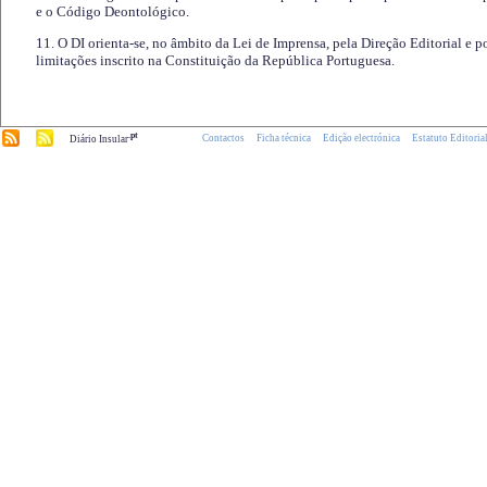
e o Código Deontológico.
11. O DI orienta-se, no âmbito da Lei de Imprensa, pela Direção Editorial e p
limitações inscrito na Constituição da República Portuguesa.
.pt
Contactos
Ficha técnica
Edição electrónica
Estatuto Editoria
Diário Insular