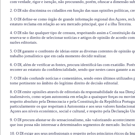
com verdade, rigor e isenção, não procurando, porém, ofuscar a dimensão subj
2. O DI não discrimina os cidadãos em função das suas opiniões políticas, cre
3. O DI define-se como órgão de grande informação regional dos Açores, recl
estatuto reclama em relação ao seu mercado principal, que é a ilha Terceira.
4. O DI não faz qualquer tipo de censura, respeitando assim a Constituição 
reserva-se o direito de selecionar notícias e artigos de opinião de acordo co
razões editoriais.
5. O DI garante o confronto de ideias entre as diversas correntes de opinião 
trabalho jornalístico que em cada momento decidir realizar.
6. O DI, além de verificar as fontes, procura identificá-las com exatidão. Poré
recorrer ao estatuto da confidencialidade, sendo que nestes casos garante a 
7. O DI não confunde notícias e comentários, sendo estes últimos utilizados 
torne pertinente no âmbito do legítimo direito de decisão editorial.
8. O DI emite opiniões através de editoriais da responsabilidade da sua Direç
inalienáveis, como sejam autonomia em relação a quaisquer forças ou movime
respeito absoluto pela Democracia e pela Constituição da República Portugue
particularmente os que respeitam à Autonomia e aos seus valores fundacion
Açores aos níveis económico, social e cultural, e respeito pela Declaração U
9. O DI procura afastar-se do sensacionalismo, não valorizando aconteciment
que isso possa não interessar a determinados segmentos de mercado. Inclui-se
10. O DI exige aos seus profissionais o respeito pelos princípios éticos da I