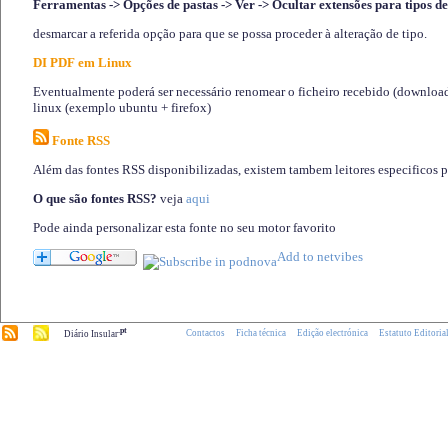
Ferramentas -> Opções de pastas -> Ver -> Ocultar extensões para tipos de
desmarcar a referida opção para que se possa proceder à alteração de tipo.
DI PDF em Linux
Eventualmente poderá ser necessário renomear o ficheiro recebido (download)
linux (exemplo ubuntu + firefox)
Fonte RSS
Além das fontes RSS disponibilizadas, existem tambem leitores especificos 
O que são fontes RSS?
veja
aqui
Pode ainda personalizar esta fonte no seu motor favorito
.pt
Contactos
Ficha técnica
Edição electrónica
Estatuto Editoria
Diário Insular