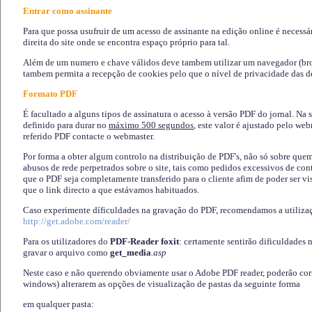
Entrar como assinante
Para que possa usufruir de um acesso de assinante na edição online é necessá
direita do site onde se encontra espaço próprio para tal.
Além de um numero e chave válidos deve tambem utilizar um navegador (brows
tambem permita a recepção de cookies pelo que o nível de privacidade das d
Formato PDF
É facultado a alguns tipos de assinatura o acesso à versão PDF do jornal. Na 
definido para durar no
máximo 500 segundos
, este valor é ajustado pelo we
referido PDF contacte o webmaster.
Por forma a obter algum controlo na distribuição de PDF's, não só sobre que
abusos de rede perpetrados sobre o site, tais como pedidos excessivos de co
que o PDF seja completamente transferido para o cliente afim de poder ser 
que o link directo a que estávamos habituados.
Caso experimente díficuldades na gravação do PDF, recomendamos a utiliza
http://get.adobe.com/reader/
Para os utilizadores do
PDF-Reader foxit
: certamente sentirão dificuldades 
gravar o arquivo como
get_media
.asp
Neste caso e não querendo obviamente usar o Adobe PDF reader, poderão corrig
windows) alterarem as opções de visualização de pastas da seguinte forma
em qualquer pasta
: