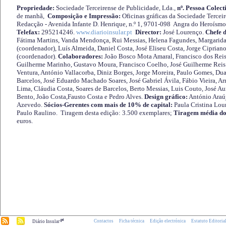
Propriedade:
Sociedade Terceirense de Publicidade, Lda.,
nº. Pessoa Colect
de manhã,
Composição e Impressão:
Oficinas gráficas da Sociedade Tercei
Redacção - Avenida Infante D. Henrique, n.º 1, 9701-098 Angra do Heroísmo 
Telefax:
295214246.
www.diarioinsular.pt
Director:
José Lourenço.
Chefe 
Fátima Martins, Vanda Mendonça, Rui Messias, Helena Fagundes, Margarida
(coordenador), Luís Almeida, Daniel Costa, José Eliseu Costa, Jorge Cipria
(coordenador).
Colaboradores:
João Bosco Mota Amaral, Francisco dos Reis
Guilherme Marinho, Gustavo Moura, Francisco Coelho, José Guilherme Reis 
Ventura, António Vallacorba, Diniz Borges, Jorge Moreira, Paulo Gomes, Duar
Barcelos, José Eduardo Machado Soares, José Gabriel Ávila, Fábio Vieira, A
Lima, Cláudia Costa, Soares de Barcelos, Berto Messias, Luis Couto, José A
Bento, João Costa,Fausto Costa e Pedro Alves.
Design gráfico:
António Araú
Azevedo.
Sócios-Gerentes com mais de 10% de capital:
Paula Cristina Lou
Paulo Raulino. Tiragem desta edição: 3.500 exemplares;
Tiragem média do
euros.
.pt
Contactos
Ficha técnica
Edição electrónica
Estatuto Editoria
Diário Insular