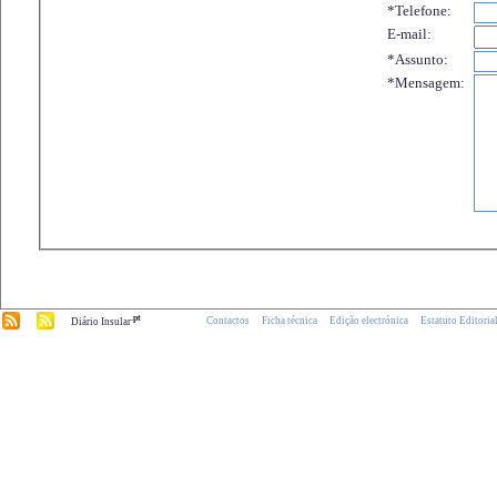
*Telefone:
E-mail:
*Assunto:
*Mensagem:
.pt
Contactos
Ficha técnica
Edição electrónica
Estatuto Editoria
Diário Insular