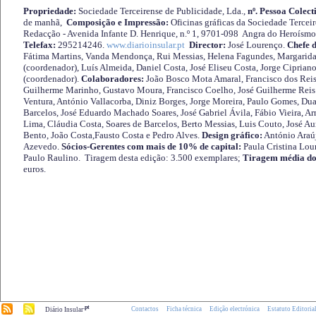
Propriedade:
Sociedade Terceirense de Publicidade, Lda.,
nº. Pessoa Colect
de manhã,
Composição e Impressão:
Oficinas gráficas da Sociedade Tercei
Redacção - Avenida Infante D. Henrique, n.º 1, 9701-098 Angra do Heroísmo 
Telefax:
295214246.
www.diarioinsular.pt
Director:
José Lourenço.
Chefe 
Fátima Martins, Vanda Mendonça, Rui Messias, Helena Fagundes, Margarida
(coordenador), Luís Almeida, Daniel Costa, José Eliseu Costa, Jorge Cipria
(coordenador).
Colaboradores:
João Bosco Mota Amaral, Francisco dos Reis
Guilherme Marinho, Gustavo Moura, Francisco Coelho, José Guilherme Reis 
Ventura, António Vallacorba, Diniz Borges, Jorge Moreira, Paulo Gomes, Duar
Barcelos, José Eduardo Machado Soares, José Gabriel Ávila, Fábio Vieira, A
Lima, Cláudia Costa, Soares de Barcelos, Berto Messias, Luis Couto, José A
Bento, João Costa,Fausto Costa e Pedro Alves.
Design gráfico:
António Araú
Azevedo.
Sócios-Gerentes com mais de 10% de capital:
Paula Cristina Lou
Paulo Raulino. Tiragem desta edição: 3.500 exemplares;
Tiragem média do
euros.
.pt
Contactos
Ficha técnica
Edição electrónica
Estatuto Editoria
Diário Insular