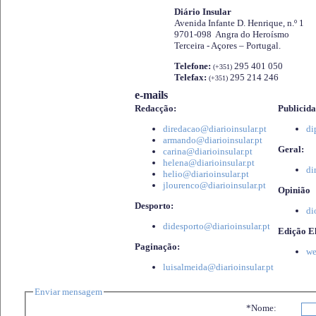
Diário Insular
Avenida Infante D. Henrique, n.º 1
9701-098 Angra do Heroísmo
Terceira - Açores – Portugal.
Telefone:
295 401 050
(+351)
Telefax:
295 214 246
(+351)
e-mails
Redacção:
Publicida
diredacao@diarioinsular.pt
di
armando@diarioinsular.pt
Geral:
carina@diarioinsular.pt
helena@diarioinsular.pt
di
helio@diarioinsular.pt
jlourenco@diarioinsular.pt
Opinião
Desporto:
di
didesporto@diarioinsular.pt
Edição El
Paginação:
we
luisalmeida@diarioinsular.pt
Enviar mensagem
*Nome: