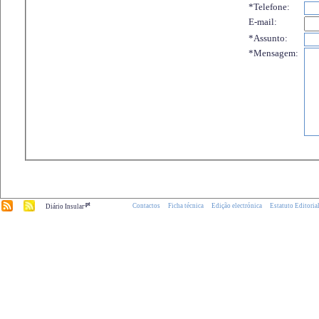
*Telefone:
E-mail:
*Assunto:
*Mensagem:
.pt
Contactos
Ficha técnica
Edição electrónica
Estatuto Editoria
Diário Insular