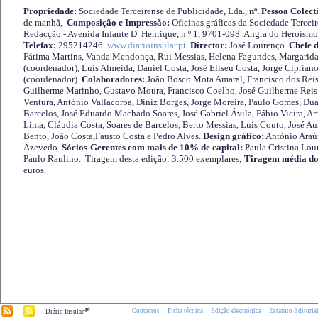
Propriedade:
Sociedade Terceirense de Publicidade, Lda.,
nº. Pessoa Colect
de manhã,
Composição e Impressão:
Oficinas gráficas da Sociedade Tercei
Redacção - Avenida Infante D. Henrique, n.º 1, 9701-098 Angra do Heroísmo 
Telefax:
295214246.
www.diarioinsular.pt
Director:
José Lourenço.
Chefe 
Fátima Martins, Vanda Mendonça, Rui Messias, Helena Fagundes, Margarida
(coordenador), Luís Almeida, Daniel Costa, José Eliseu Costa, Jorge Cipria
(coordenador).
Colaboradores:
João Bosco Mota Amaral, Francisco dos Reis
Guilherme Marinho, Gustavo Moura, Francisco Coelho, José Guilherme Reis 
Ventura, António Vallacorba, Diniz Borges, Jorge Moreira, Paulo Gomes, Duar
Barcelos, José Eduardo Machado Soares, José Gabriel Ávila, Fábio Vieira, A
Lima, Cláudia Costa, Soares de Barcelos, Berto Messias, Luis Couto, José A
Bento, João Costa,Fausto Costa e Pedro Alves.
Design gráfico:
António Araú
Azevedo.
Sócios-Gerentes com mais de 10% de capital:
Paula Cristina Lou
Paulo Raulino. Tiragem desta edição: 3.500 exemplares;
Tiragem média do
euros.
.pt
Contactos
Ficha técnica
Edição electrónica
Estatuto Editoria
Diário Insular