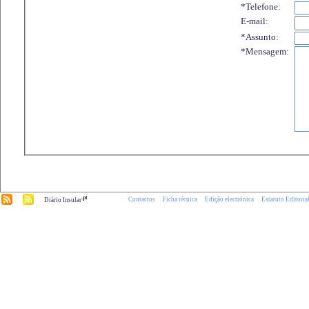
*Telefone:
E-mail:
*Assunto:
*Mensagem:
.pt
Contactos
Ficha técnica
Edição electrónica
Estatuto Editoria
Diário Insular