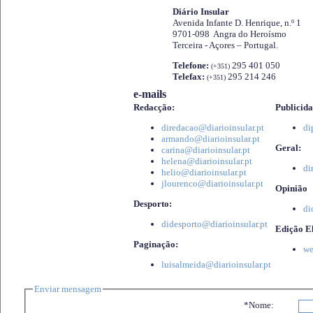
Diário Insular
Avenida Infante D. Henrique, n.º 1
9701-098 Angra do Heroísmo
Terceira - Açores – Portugal.
Telefone:
295 401 050
(+351)
Telefax:
295 214 246
(+351)
e-mails
Redacção:
Publicida
diredacao@diarioinsular.pt
di
armando@diarioinsular.pt
Geral:
carina@diarioinsular.pt
helena@diarioinsular.pt
di
helio@diarioinsular.pt
jlourenco@diarioinsular.pt
Opinião
Desporto:
di
didesporto@diarioinsular.pt
Edição El
Paginação:
we
luisalmeida@diarioinsular.pt
Enviar mensagem
*Nome: