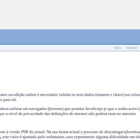
Início
Desporto
nante na edição online é necessário validar os seus dados (numero e chave) na colu
o para tal.
em utilizar um navegador (browser) que permita JavaScript (e que o tenha activo)
ue o nível de privacidade das definições de internet não poderá estar no maximo.
esso à versão PDF do jornal. Na sua forma actual o processo de descarregar
(downloa
s
, este valor é ajustado pelo webmaster, caso experimente alguma dificuldade em ob