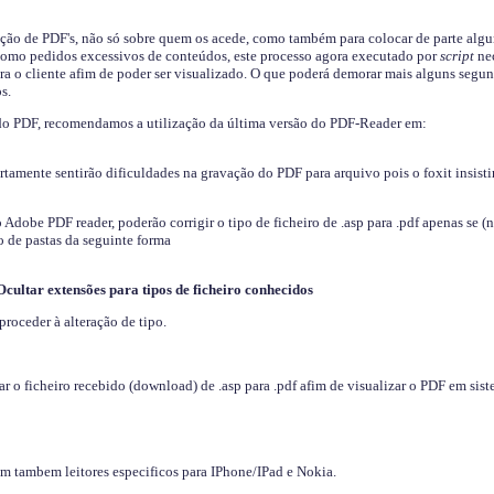
ição de PDF's, não só sobre quem os acede, como também para colocar de parte algu
s como pedidos excessivos de conteúdos, este processo agora executado por
script
nec
ra o cliente afim de poder ser visualizado. O que poderá demorar mais alguns segu
s.
do PDF, recomendamos a utilização da última versão do PDF-Reader em:
ertamente sentirão dificuldades na gravação do PDF para arquivo pois o foxit insisti
dobe PDF reader, poderão corrigir o tipo de ficheiro de .asp para .pdf apenas se (
 de pastas da seguinte forma
Ocultar extensões para tipos de ficheiro conhecidos
proceder à alteração de tipo.
 o ficheiro recebido (download) de .asp para .pdf afim de visualizar o PDF em sis
em tambem leitores especificos para IPhone/IPad e Nokia.