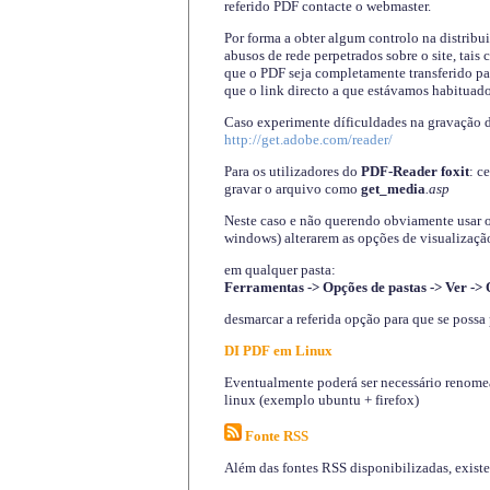
referido PDF contacte o webmaster.
Por forma a obter algum controlo na distribu
abusos de rede perpetrados sobre o site, tai
que o PDF seja completamente transferido pa
que o link directo a que estávamos habituado
Caso experimente díficuldades na gravação 
http://get.adobe.com/reader/
Para os utilizadores do
PDF-Reader foxit
: c
gravar o arquivo como
get_media
.asp
Neste caso e não querendo obviamente usar o A
windows) alterarem as opções de visualização
em qualquer pasta
:
Ferramentas -> Opções de pastas -> Ver -> 
desmarcar a referida opção para que se possa 
DI PDF em Linux
Eventualmente poderá ser necessário renomear
linux (exemplo ubuntu + firefox)
Fonte RSS
Além das fontes RSS disponibilizadas, exist