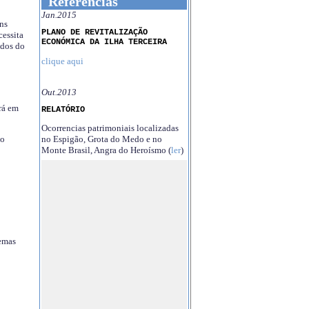
Referências
Jan.2015
ns
PLANO DE REVITALIZAÇÃO
essita
ECONÓMICA DA ILHA TERCEIRA
ndos do
clique aqui
Out.2013
rá em
RELATÓRIO
Ocorrencias patrimoniais localizadas
no Espigão, Grota do Medo e no
no
Monte Brasil, Angra do Heroísmo (
ler
)
temas