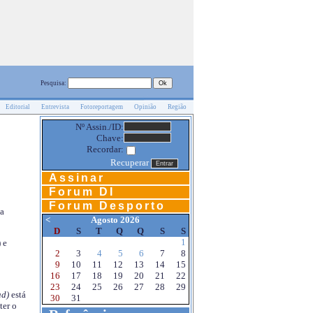
Pesquisa:
Editorial
Entrevista
Fotoreportagem
Opinião
Região
Nº Assin./ID:
Chave:
Recordar:
Recuperar
Assinar
Forum DI
Forum Desporto
na
<
Agosto 2026
D
S
T
Q
Q
S
S
1
 e
2
3
4
5
6
7
8
9
10
11
12
13
14
15
16
17
18
19
20
21
22
23
24
25
26
27
28
29
d)
está
30
31
ter o