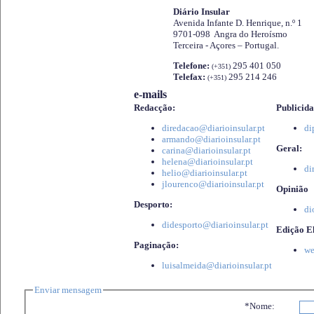
Diário Insular
Avenida Infante D. Henrique, n.º 1
9701-098 Angra do Heroísmo
Terceira - Açores – Portugal.
Telefone:
295 401 050
(+351)
Telefax:
295 214 246
(+351)
e-mails
Redacção:
Publicida
diredacao@diarioinsular.pt
di
armando@diarioinsular.pt
Geral:
carina@diarioinsular.pt
helena@diarioinsular.pt
di
helio@diarioinsular.pt
jlourenco@diarioinsular.pt
Opinião
Desporto:
di
didesporto@diarioinsular.pt
Edição El
Paginação:
we
luisalmeida@diarioinsular.pt
Enviar mensagem
*Nome: