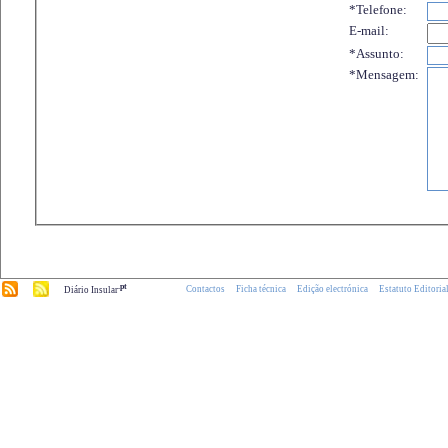
*Telefone:
E-mail:
*Assunto:
*Mensagem:
.pt
Contactos
Ficha técnica
Edição electrónica
Estatuto Editoria
Diário Insular