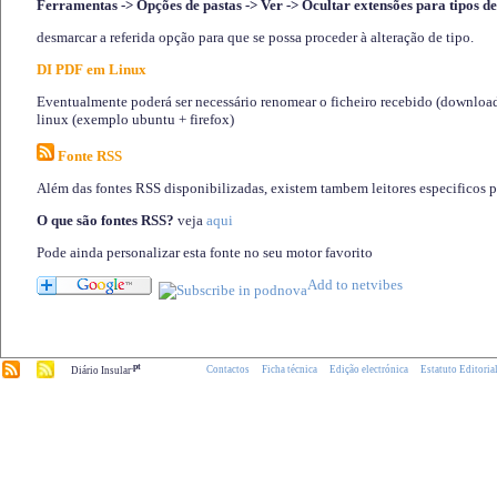
Ferramentas -> Opções de pastas -> Ver -> Ocultar extensões para tipos de
desmarcar a referida opção para que se possa proceder à alteração de tipo.
DI PDF em Linux
Eventualmente poderá ser necessário renomear o ficheiro recebido (download)
linux (exemplo ubuntu + firefox)
Fonte RSS
Além das fontes RSS disponibilizadas, existem tambem leitores especificos 
O que são fontes RSS?
veja
aqui
Pode ainda personalizar esta fonte no seu motor favorito
.pt
Contactos
Ficha técnica
Edição electrónica
Estatuto Editoria
Diário Insular