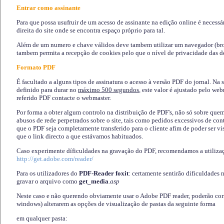
Entrar como assinante
Para que possa usufruir de um acesso de assinante na edição online é necessá
direita do site onde se encontra espaço próprio para tal.
Além de um numero e chave válidos deve tambem utilizar um navegador (brows
tambem permita a recepção de cookies pelo que o nível de privacidade das d
Formato PDF
É facultado a alguns tipos de assinatura o acesso à versão PDF do jornal. Na 
definido para durar no
máximo 500 segundos
, este valor é ajustado pelo we
referido PDF contacte o webmaster.
Por forma a obter algum controlo na distribuição de PDF's, não só sobre que
abusos de rede perpetrados sobre o site, tais como pedidos excessivos de co
que o PDF seja completamente transferido para o cliente afim de poder ser 
que o link directo a que estávamos habituados.
Caso experimente díficuldades na gravação do PDF, recomendamos a utiliza
http://get.adobe.com/reader/
Para os utilizadores do
PDF-Reader foxit
: certamente sentirão dificuldades 
gravar o arquivo como
get_media
.asp
Neste caso e não querendo obviamente usar o Adobe PDF reader, poderão corrig
windows) alterarem as opções de visualização de pastas da seguinte forma
em qualquer pasta
: